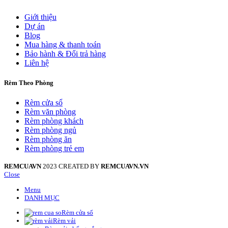
Giới thiệu
Dự án
Blog
Mua hàng & thanh toán
Bảo hành & Đổi trả hàng
Liên hệ
Rèm Theo Phòng
Rèm cửa sổ
Rèm văn phòng
Rèm phòng khách
Rèm phòng ngủ
Rèm phòng ăn
Rèm phòng trẻ em
REMCUAVN
2023 CREATED BY
REMCUAVN.VN
Close
Menu
DANH MỤC
Rèm cửa sổ
Rèm vải