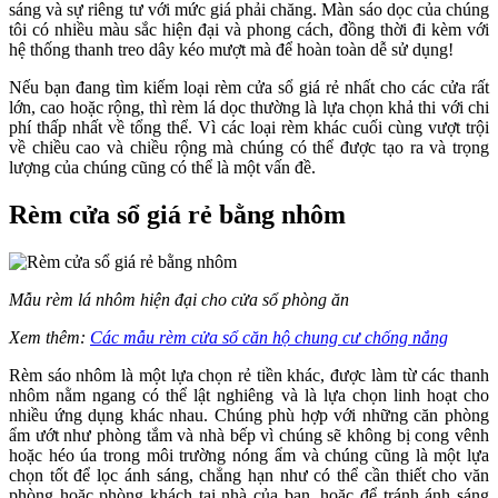
sáng và sự riêng tư với mức giá phải chăng. Màn sáo dọc của chúng
tôi có nhiều màu sắc hiện đại và phong cách, đồng thời đi kèm với
hệ thống thanh treo dây kéo mượt mà để hoàn toàn dễ sử dụng!
Nếu bạn đang tìm kiếm loại rèm cửa sổ giá rẻ nhất cho các cửa rất
lớn, cao hoặc rộng, thì rèm lá dọc thường là lựa chọn khả thi với chi
phí thấp nhất về tổng thể. Vì các loại rèm khác cuối cùng vượt trội
về chiều cao và chiều rộng mà chúng có thể được tạo ra và trọng
lượng của chúng cũng có thể là một vấn đề.
Rèm cửa sổ giá rẻ bằng nhôm
Mẫu rèm lá nhôm hiện đại cho cửa sổ phòng ăn
Xem thêm:
Các mẫu rèm cửa sổ căn hộ chung cư chống nắng
Rèm sáo nhôm là một lựa chọn rẻ tiền khác, được làm từ các thanh
nhôm nằm ngang có thể lật nghiêng và là lựa chọn linh hoạt cho
nhiều ứng dụng khác nhau. Chúng phù hợp với những căn phòng
ẩm ướt như phòng tắm và nhà bếp vì chúng sẽ không bị cong vênh
hoặc héo úa trong môi trường nóng ẩm và chúng cũng là một lựa
chọn tốt để lọc ánh sáng, chẳng hạn như có thể cần thiết cho văn
phòng hoặc phòng khách tại nhà của bạn, hoặc để tránh ánh sáng