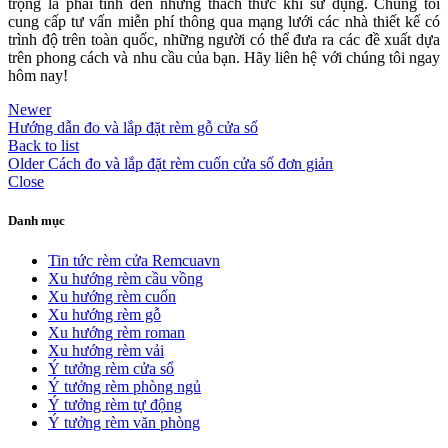
trọng là phải tính đến những thách thức khi sử dụng. Chúng tôi
cung cấp tư vấn miễn phí thông qua mạng lưới các nhà thiết kế có
trình độ trên toàn quốc, những người có thể đưa ra các đề xuất dựa
trên phong cách và nhu cầu của bạn. Hãy liên hệ với chúng tôi ngay
hôm nay!
Newer
Hướng dẫn đo và lắp đặt rèm gỗ cửa sổ
Back to list
Older
Cách đo và lắp đặt rèm cuốn cửa sổ đơn giản
Close
Danh mục
Tin tức rèm cửa Remcuavn
Xu hướng rèm cầu vồng
Xu hướng rèm cuốn
Xu hướng rèm gỗ
Xu hướng rèm roman
Xu hướng rèm vải
Ý tưởng rèm cửa sổ
Ý tưởng rèm phòng ngủ
Ý tưởng rèm tự động
Ý tưởng rèm văn phòng