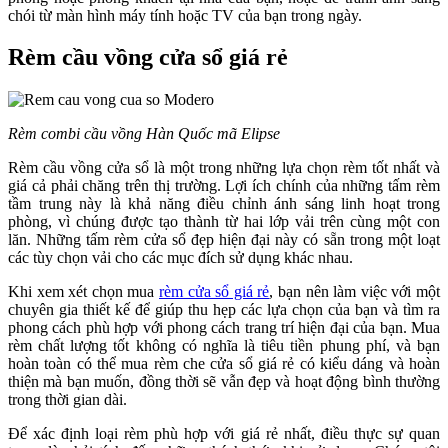
chói từ màn hình máy tính hoặc TV của bạn trong ngày.
Rèm cầu vồng cửa sổ giá rẻ
Rèm combi cầu vồng Hàn Quốc mã Elipse
Rèm cầu vồng cửa sổ là một trong những lựa chọn rèm tốt nhất và
giá cả phải chăng trên thị trường. Lợi ích chính của những tấm rèm
tầm trung này là khả năng điều chỉnh ánh sáng linh hoạt trong
phòng, vì chúng được tạo thành từ hai lớp vải trên cùng một con
lăn. Những tấm rèm cửa sổ đẹp hiện đại này có sẵn trong một loạt
các tùy chọn vải cho các mục đích sử dụng khác nhau.
Khi xem xét chọn mua
rèm cửa sổ giá rẻ
, bạn nên làm việc với một
chuyên gia thiết kế để giúp thu hẹp các lựa chọn của bạn và tìm ra
phong cách phù hợp với phong cách trang trí hiện đại của bạn. Mua
rèm chất lượng tốt không có nghĩa là tiêu tiền phung phí, và bạn
hoàn toàn có thể mua rèm che cửa sổ giá rẻ có kiểu dáng và hoàn
thiện mà bạn muốn, đồng thời sẽ vẫn đẹp và hoạt động bình thường
trong thời gian dài.
Để xác định loại rèm phù hợp với giá rẻ nhất, điều thực sự quan