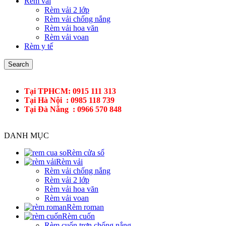
Rèm vải
Rèm vải 2 lớp
Rèm vải chống nắng
Rèm vải hoa văn
Rèm vải voan
Rèm y tế
Search
Tại TPHCM: 0915 111 313
Tại Hà Nội : 0985 118 739
Tại Đà Nẵng : 0966 570 848
DANH MỤC
Rèm cửa sổ
Rèm vải
Rèm vải chống nắng
Rèm vải 2 lớp
Rèm vải hoa văn
Rèm vải voan
Rèm roman
Rèm cuốn
Rèm cuốn trơn chống nắng