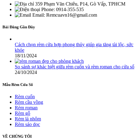
359 Phạm Văn Chiêu, P14, Gò Vấp, TPHCM
Phone: 0914-355-535
Email: Remcuavn16@gmail.com
Bài Đăng Gần Đây
Cách chọn rèm cửa hợp phong thủy giúp gia tăng tài lộc, sức
khỏe
18/11/2024
So sánh sự khác biệt giữa rèm cuốn và rèm roman cho cửa sổ
24/10/2024
Mẫu Rèm Cửa Sổ
Rèm cuốn
Rèm cầu vồng
Rèm roman
Rèm gỗ
Rèm lá nhôm
Rèm sáo dọc
VỀ CHÚNG TÔI