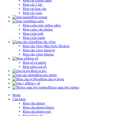
Rèm vải chống nắng
Rèm vải 2 lớp
Rèm vải hoa văn
Rèm vải voan
Rèm roman
Rèm cuốn
Rèm cuốn trơn chống nắng
Rèm cuốn văn phòng
Rèm cuốn lưới
Rèm cuốn tranh
Rèm cầu vồng
Rèm cầu vồng Hàn Quốc Modero
Rèm cầu vồng Santech
Rèm cầu vồng Allplus
Rèm gỗ
Rèm gỗ tự nhiên
Rèm nhựa giả gỗ
Rèm lá dọc
Rèm sáo nhôm
Rèm cửa tự động
Rèm y tế
Phông màn hội trường
Home
Cửa hàng
Rèm văn phòng
Rèm cửa phòng khách
Rèm cửa phòng ngủ
Rèm phòng ăn