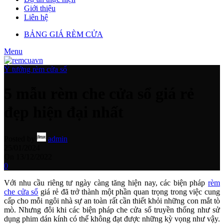
Giới thiệu
Liên hệ
BẢNG GIÁ RÈM CỬA
Menu
Ý tưởng rèm cửa sổ
5 mẫu rèm che cửa sổ giá rẻ
đẹp hiện đại nhất
Posted by
admin
25/01/2024
On 13/12/2022
0
Với nhu cầu riêng tư ngày càng tăng hiện nay, các biện pháp
rèm
che cửa sổ
giá rẻ đã trở thành một phần quan trọng trong việc cung
cấp cho mỗi ngôi nhà sự an toàn rất cần thiết khỏi những con mắt tò
mò. Nhưng đôi khi các biện pháp che cửa sổ truyền thống như sử
dụng phim dán kính có thể không đạt được những kỳ vọng như vậy.