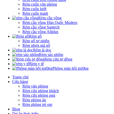
Rèm cuốn văn phòng
Rèm cuốn lưới
Rèm cuốn tranh
Rèm cầu vồng
Rèm cầu vồng Hàn Quốc Modero
Rèm cầu vồng Santech
Rèm cầu vồng Allplus
Rèm gỗ
Rèm gỗ tự nhiên
Rèm nhựa giả gỗ
Rèm lá dọc
Rèm sáo nhôm
Rèm cửa tự động
Rèm y tế
Phông màn hội trường
Trang chủ
Cửa hàng
Rèm văn phòng
Rèm cửa phòng khách
Rèm cửa phòng ngủ
Rèm phòng ăn
Rèm phòng trẻ em
Blog
Dự án thực hiện