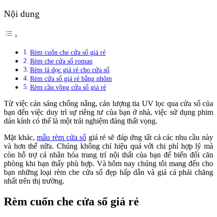
Nội dung
Rèm cuốn che cửa sổ giá rẻ
Rèm che cửa sổ roman
Rèm lá dọc giá rẻ cho cửa sổ
Rèm cửa sổ giá rẻ bằng nhôm
Rèm cầu vồng cửa sổ giá rẻ
Từ việc cản sáng chống nắng, cản lượng tia UV lọc qua cửa sổ của
bạn đến việc duy trì sự riêng tư của bạn ở nhà, việc sử dụng phim
dán kính có thể là một trải nghiệm đáng thất vọng.
Mặt khác,
mẫu rèm cửa sổ
giá rẻ sẽ đáp ứng tất cả các nhu cầu này
và hơn thế nữa. Chúng không chỉ hiệu quả với chi phí hợp lý mà
còn hỗ trợ cá nhân hóa trang trí nội thất của bạn để biến đổi căn
phòng khi bạn thấy phù hợp. Và hôm nay chúng tôi mang đến cho
bạn những loại rèm che cửa sổ đẹp hấp dẫn và giá cả phải chăng
nhất trên thị trường.
Rèm cuốn che cửa sổ giá rẻ