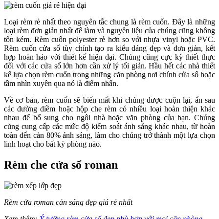
Loại rèm rẻ nhất theo nguyên tắc chung là rèm cuốn. Đây là những
loại rèm đơn giản nhất để làm và nguyên liệu của chúng cũng không
tốn kém. Rèm cuốn polyester rẻ hơn so với nhựa vinyl hoặc PVC.
Rèm cuốn cửa sổ tùy chỉnh tạo ra kiểu dáng đẹp và đơn giản, kết
hợp hoàn hảo với thiết kế hiện đại. Chúng cũng cực kỳ thiết thực
đối với các cửa sổ lớn hơn cần xử lý tối giản. Hầu hết các nhà thiết
kế lựa chọn rèm cuốn trong những căn phòng nơi chính cửa sổ hoặc
tầm nhìn xuyên qua nó là điểm nhấn.
Về cơ bản, rèm cuốn sẽ biến mất khi chúng được cuộn lại, ẩn sau
các đường diềm hoặc hộp che rèm có nhiều loại hoàn thiện khác
nhau để bổ sung cho ngôi nhà hoặc văn phòng của bạn. Chúng
cũng cung cấp các mức độ kiểm soát ánh sáng khác nhau, từ hoàn
toàn đến cản 80% ánh sáng, làm cho chúng trở thành một lựa chọn
linh hoạt cho bất kỳ phòng nào.
Rèm che cửa sổ roman
Rèm cửa roman cản sáng đẹp giá rẻ nhất
Xem thêm:
Ý tưởng rèm cửa sổ đẹp phù hợp với mọi căn phòng