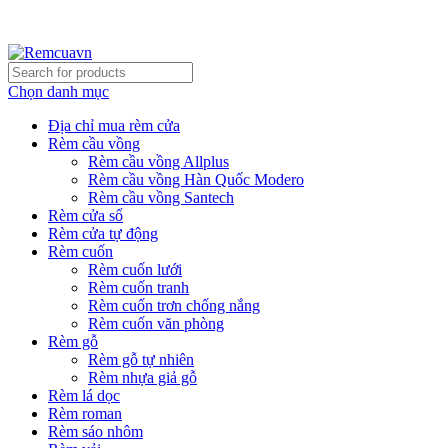
REMCUAVN MANG MẪU TƯ VẤN TẬN NƠI VÀ LẮP
ĐẶT MIỄN PHÍ
Chọn danh mục
Địa chỉ mua rèm cửa
Rèm cầu vồng
Rèm cầu vồng Allplus
Rèm cầu vồng Hàn Quốc Modero
Rèm cầu vồng Santech
Rèm cửa sổ
Rèm cửa tự động
Rèm cuốn
Rèm cuốn lưới
Rèm cuốn tranh
Rèm cuốn trơn chống nắng
Rèm cuốn văn phòng
Rèm gỗ
Rèm gỗ tự nhiên
Rèm nhựa giả gỗ
Rèm lá dọc
Rèm roman
Rèm sáo nhôm