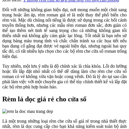
Đối với những không gian hiện đại, nơi mong muốn một chút sang
trọng hoặc ấm áp, rèm roman giá rẻ là một thay thế phổ biến cho
rèm vải. Mặc dù chúng nổi tiếng là được sử dụng trong các bối cảnh
truyền thống hơn, nhưng các mẫu rèm roman đơn sắc, đơn giản có
thể tạo thêm nét tinh tế sang trọng cho cả những không gian tối
thiểu nhất mà không gây cảm giác lạc lõng. Tốt nhất là bạn nên sử
dụng bảng màu trung tính và chắc chắn tránh xa các họa tiết nếu
bạn đang cố gắng đạt được vẻ ngoài hiện đại, nhưng ngoài hai quy
tắc đó, có rất nhiều lựa chọn cho các bộ rèm che cửa sổ roman trông
hiện đại.
Tuy nhiên, một lưu ý nữa là độ chính xác là chìa khóa. Lỗi đo lường
hoặc lỗi lắp đặt nhỏ nhất có thể dễ dàng làm cho rèm che cửa sổ
roman có vẻ không vừa vặn hoặc cong vênh. Đó là lý do tại sao cần
phải làm việc với một chuyên gia có thể tùy chỉnh thiết kế và lắp đặt
các bộ rèm phù hợp hoàn hảo.
Rèm lá dọc giá rẻ cho cửa sổ
Là một trong những loại rèm che cửa sổ giá rẻ trong nhà thiết thực
nhất, rèm lá dọc cung cấp cho bạn khả năng kiểm soát toàn bộ ánh