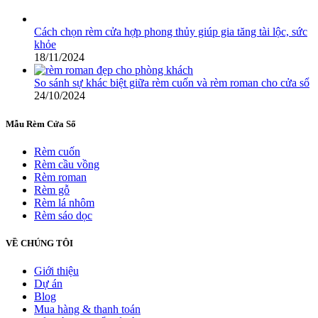
Cách chọn rèm cửa hợp phong thủy giúp gia tăng tài lộc, sức
khỏe
18/11/2024
So sánh sự khác biệt giữa rèm cuốn và rèm roman cho cửa sổ
24/10/2024
Mẫu Rèm Cửa Sổ
Rèm cuốn
Rèm cầu vồng
Rèm roman
Rèm gỗ
Rèm lá nhôm
Rèm sáo dọc
VỀ CHÚNG TÔI
Giới thiệu
Dự án
Blog
Mua hàng & thanh toán