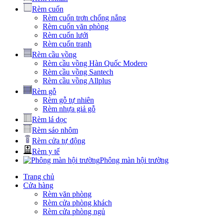
Rèm cuốn
Rèm cuốn trơn chống nắng
Rèm cuốn văn phòng
Rèm cuốn lưới
Rèm cuốn tranh
Rèm cầu vồng
Rèm cầu vồng Hàn Quốc Modero
Rèm cầu vồng Santech
Rèm cầu vồng Allplus
Rèm gỗ
Rèm gỗ tự nhiên
Rèm nhựa giả gỗ
Rèm lá dọc
Rèm sáo nhôm
Rèm cửa tự động
Rèm y tế
Phông màn hội trường
Trang chủ
Cửa hàng
Rèm văn phòng
Rèm cửa phòng khách
Rèm cửa phòng ngủ