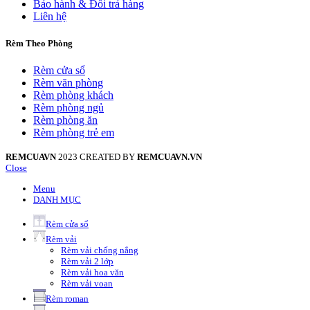
Bảo hành & Đổi trả hàng
Liên hệ
Rèm Theo Phòng
Rèm cửa sổ
Rèm văn phòng
Rèm phòng khách
Rèm phòng ngủ
Rèm phòng ăn
Rèm phòng trẻ em
REMCUAVN
2023 CREATED BY
REMCUAVN.VN
Close
Menu
DANH MỤC
Rèm cửa sổ
Rèm vải
Rèm vải chống nắng
Rèm vải 2 lớp
Rèm vải hoa văn
Rèm vải voan
Rèm roman