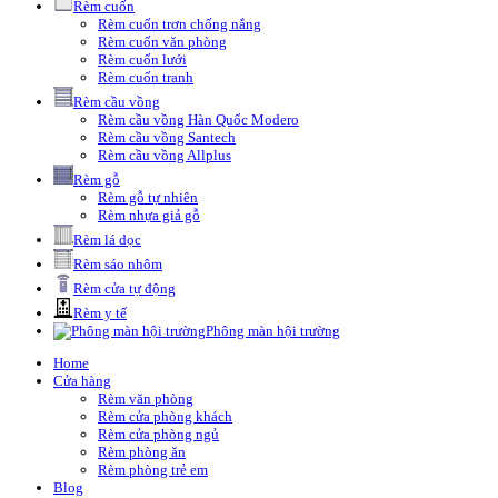
Rèm cuốn
Rèm cuốn trơn chống nắng
Rèm cuốn văn phòng
Rèm cuốn lưới
Rèm cuốn tranh
Rèm cầu vồng
Rèm cầu vồng Hàn Quốc Modero
Rèm cầu vồng Santech
Rèm cầu vồng Allplus
Rèm gỗ
Rèm gỗ tự nhiên
Rèm nhựa giả gỗ
Rèm lá dọc
Rèm sáo nhôm
Rèm cửa tự động
Rèm y tế
Phông màn hội trường
Home
Cửa hàng
Rèm văn phòng
Rèm cửa phòng khách
Rèm cửa phòng ngủ
Rèm phòng ăn
Rèm phòng trẻ em
Blog