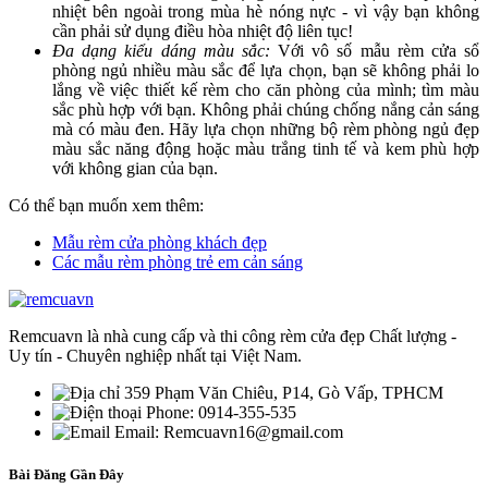
nhiệt bên ngoài trong mùa hè nóng nực - vì vậy bạn không
cần phải sử dụng điều hòa nhiệt độ liên tục!
Đa dạng kiểu dáng màu sắc:
Với vô số mẫu rèm cửa sổ
phòng ngủ nhiều màu sắc để lựa chọn, bạn sẽ không phải lo
lắng về việc thiết kế rèm cho căn phòng của mình; tìm màu
sắc phù hợp với bạn. Không phải chúng chống nắng cản sáng
mà có màu đen. Hãy lựa chọn những bộ rèm phòng ngủ đẹp
màu sắc năng động hoặc màu trắng tinh tế và kem phù hợp
với không gian của bạn.
Có thể bạn muốn xem thêm:
Mẫu rèm cửa phòng khách đẹp
Các mẫu rèm phòng trẻ em cản sáng
Remcuavn là nhà cung cấp và thi công rèm cửa đẹp Chất lượng -
Uy tín - Chuyên nghiệp nhất tại Việt Nam.
359 Phạm Văn Chiêu, P14, Gò Vấp, TPHCM
Phone: 0914-355-535
Email: Remcuavn16@gmail.com
Bài Đăng Gần Đây