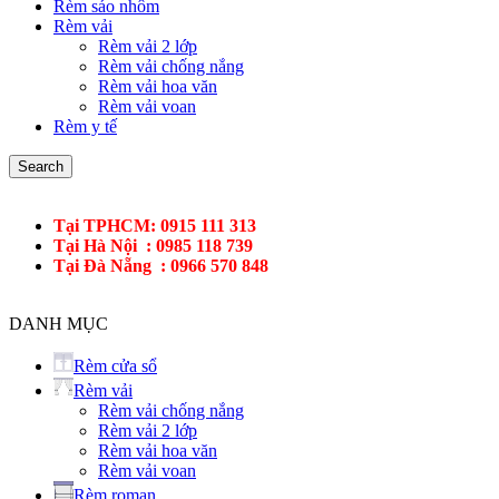
Rèm sáo nhôm
Rèm vải
Rèm vải 2 lớp
Rèm vải chống nắng
Rèm vải hoa văn
Rèm vải voan
Rèm y tế
Search
Tại TPHCM: 0915 111 313
Tại Hà Nội : 0985 118 739
Tại Đà Nẵng : 0966 570 848
DANH MỤC
Rèm cửa sổ
Rèm vải
Rèm vải chống nắng
Rèm vải 2 lớp
Rèm vải hoa văn
Rèm vải voan
Rèm roman