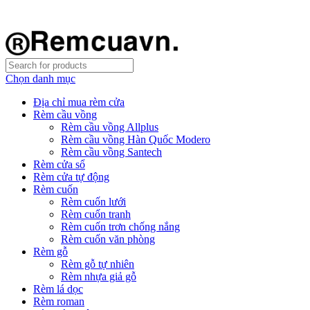
REMCUAVN MANG MẪU TƯ VẤN TẬN NƠI VÀ LẮP
ĐẶT MIỄN PHÍ
Chọn danh mục
Địa chỉ mua rèm cửa
Rèm cầu vồng
Rèm cầu vồng Allplus
Rèm cầu vồng Hàn Quốc Modero
Rèm cầu vồng Santech
Rèm cửa sổ
Rèm cửa tự động
Rèm cuốn
Rèm cuốn lưới
Rèm cuốn tranh
Rèm cuốn trơn chống nắng
Rèm cuốn văn phòng
Rèm gỗ
Rèm gỗ tự nhiên
Rèm nhựa giả gỗ
Rèm lá dọc
Rèm roman