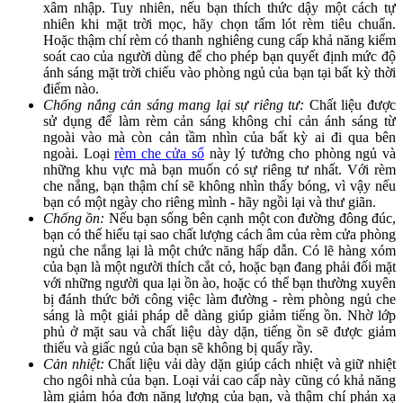
xâm nhập. Tuy nhiên, nếu bạn thích thức dậy một cách tự
nhiên khi mặt trời mọc, hãy chọn tấm lót rèm tiêu chuẩn.
Hoặc thậm chí rèm có thanh nghiêng cung cấp khả năng kiểm
soát cao của người dùng để cho phép bạn quyết định mức độ
ánh sáng mặt trời chiếu vào phòng ngủ của bạn tại bất kỳ thời
điểm nào.
Chống nắng cản sáng mang lại sự riêng tư:
Chất liệu được
sử dụng để làm rèm cản sáng không chỉ cản ánh sáng từ
ngoài vào mà còn cản tầm nhìn của bất kỳ ai đi qua bên
ngoài. Loại
rèm che cửa sổ
này lý tưởng cho phòng ngủ và
những khu vực mà bạn muốn có sự riêng tư nhất. Với rèm
che nắng, bạn thậm chí sẽ không nhìn thấy bóng, vì vậy nếu
bạn có một ngày cho riêng mình - hãy ngồi lại và thư giãn.
Chống ồn:
Nếu bạn sống bên cạnh một con đường đông đúc,
bạn có thể hiểu tại sao chất lượng cách âm của rèm cửa phòng
ngủ che nắng lại là một chức năng hấp dẫn. Có lẽ hàng xóm
của bạn là một người thích cắt cỏ, hoặc bạn đang phải đối mặt
với những người qua lại ồn ào, hoặc có thể bạn thường xuyên
bị đánh thức bởi công việc làm đường - rèm phòng ngủ che
sáng là một giải pháp dễ dàng giúp giảm tiếng ồn. Nhờ lớp
phủ ở mặt sau và chất liệu dày dặn, tiếng ồn sẽ được giảm
thiểu và giấc ngủ của bạn sẽ không bị quấy rầy.
Cản nhiệt:
Chất liệu vải dày dặn giúp cách nhiệt và giữ nhiệt
cho ngôi nhà của bạn. Loại vải cao cấp này cũng có khả năng
làm giảm hóa đơn năng lượng của bạn, và thậm chí phản xạ