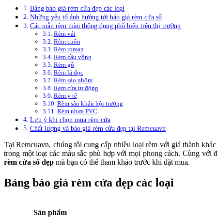
Bảng báo giá rèm cửa đẹp các loại
Những yếu tố ảnh hưởng tới báo giá rèm cửa sổ
Các mẫu rèm màn thông dụng phổ biến trên thị trường
Rèm vải
Rèm cuốn
Rèm roman
Rèm cầu vồng
Rèm gỗ
Rèm lá dọc
Rèm sáo nhôm
Rèm cửa tự động
Rèm y tế
Rèm sân khấu hội trường
Rèm nhựa PVC
Lưu ý khi chọn mua rèm cửa
Chất lượng và báo giá rèm cửa đẹp tại Remcuavn
Tại Remcuavn, chúng tôi cung cấp nhiều loại rèm với giá thành khác
trong một loạt các màu sắc phù hợp với mọi phong cách. Cùng với đ
rèm cửa sổ đẹp
mà bạn có thể tham khảo trước khi đặt mua.
Bảng báo giá rèm cửa đẹp các loại
Sản phẩm