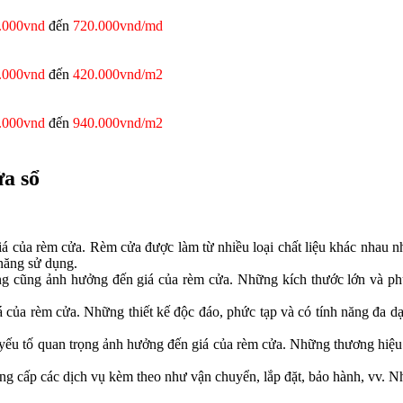
.000vnd
đến
720.000vnd/md
.000vnd
đến
420.000vnd/m2
.000vnd
đến
940.000vnd/m2
ửa sổ
iá của rèm cửa. Rèm cửa được làm từ nhiều loại chất liệu khác nhau nh
 năng sử dụng.
ng cũng ảnh hưởng đến giá của rèm cửa. Những kích thước lớn và phứ
á của rèm cửa. Những thiết kế độc đáo, phức tạp và có tính năng đa d
yếu tố quan trọng ảnh hưởng đến giá của rèm cửa. Những thương hiệu 
g cấp các dịch vụ kèm theo như vận chuyển, lắp đặt, bảo hành, vv. N