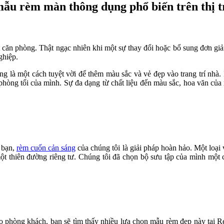
ẫu rèm màn thông dụng phổ biến trên thị 
t căn phòng.
Thật ngạc nhiên khi một sự thay đổi hoặc bổ sung đơn giả
ghiệp.
 là một cách tuyệt vời để thêm màu sắc và vẻ đẹp vào trang trí nhà.
phòng tối của mình. Sự đa dạng từ chất liệu đến màu sắc, hoa văn của
 bạn,
rèm cuốn cản sáng
của chúng tôi là giải pháp hoàn hảo.
Một loại 
ột thiên đường riêng tư.
Chúng tôi đã chọn bộ sưu tập của mình một c
 phòng khách, bạn sẽ tìm thấy nhiều lựa chọn mẫu rèm đẹp này tại Re