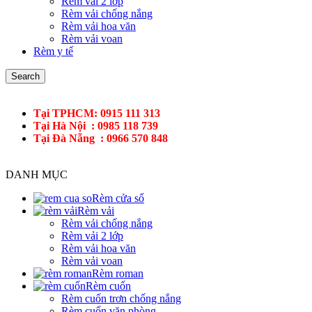
Rèm vải 2 lớp
Rèm vải chống nắng
Rèm vải hoa văn
Rèm vải voan
Rèm y tế
Search
Tại TPHCM: 0915 111 313
Tại Hà Nội : 0985 118 739
Tại Đà Nẵng : 0966 570 848
DANH MỤC
Rèm cửa sổ
Rèm vải
Rèm vải chống nắng
Rèm vải 2 lớp
Rèm vải hoa văn
Rèm vải voan
Rèm roman
Rèm cuốn
Rèm cuốn trơn chống nắng
Rèm cuốn văn phòng