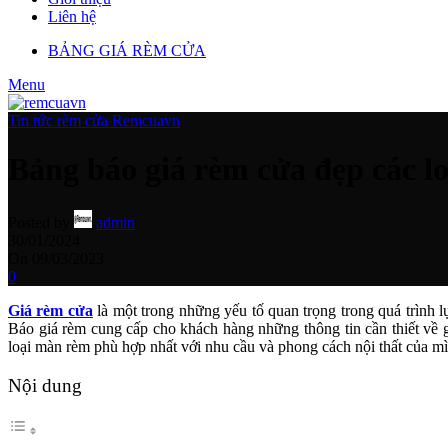
Liên hệ
BẢNG GIÁ RÈM CỬA
Menu
Tin tức rèm cửa Remcuavn
Bảng báo giá rèm cửa đẹp các l
Posted by
admin
30/01/2024
On 09/03/2023
0
Giá rèm cửa
là một trong những yếu tố quan trọng trong quá trình l
Báo giá rèm cung cấp cho khách hàng những thông tin cần thiết về 
loại màn rèm phù hợp nhất với nhu cầu và phong cách nội thất của m
Nội dung