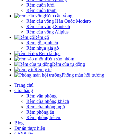
Rèm cuốn lưới
Rèm cuốn tranh
Rèm cầu vồng
Rèm cầu vồng Hàn Quốc Modero
Rèm cầu vồng Santech
Rèm cầu vồng Allplus
Rèm gỗ
Rèm gỗ tự nhiên
Rèm nhựa giả gỗ
Rèm lá dọc
Rèm sáo nhôm
Rèm cửa tự động
Rèm y tế
Phông màn hội trường
Trang chủ
Cửa hàng
Rèm văn phòng
Rèm cửa phòng khách
Rèm cửa phòng ngủ
Rèm phòng ăn
Rèm phòng trẻ em
Blog
Dự án thực hiện
Giới thiệu