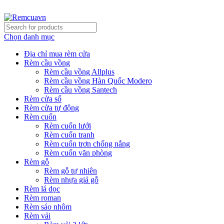
REMCUAVN MANG MẪU TƯ VẤN TẬN NƠI VÀ LẮP ĐẶT 
Chọn danh mục
Địa chỉ mua rèm cửa
Rèm cầu vồng
Rèm cầu vồng Allplus
Rèm cầu vồng Hàn Quốc Modero
Rèm cầu vồng Santech
Rèm cửa sổ
Rèm cửa tự động
Rèm cuốn
Rèm cuốn lưới
Rèm cuốn tranh
Rèm cuốn trơn chống nắng
Rèm cuốn văn phòng
Rèm gỗ
Rèm gỗ tự nhiên
Rèm nhựa giả gỗ
Rèm lá dọc
Rèm roman
Rèm sáo nhôm
Rèm vải