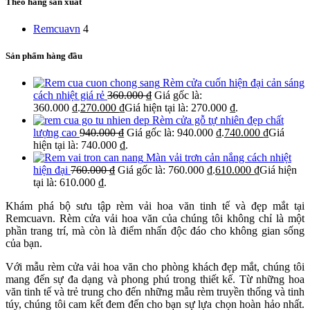
Theo hãng sản xuất
Remcuavn
4
Sản phẩm hàng đầu
Rèm cửa cuốn hiện đại cản sáng
cách nhiệt giá rẻ
360.000
₫
Giá gốc là:
360.000 ₫.
270.000
₫
Giá hiện tại là: 270.000 ₫.
Rèm cửa gỗ tự nhiên đẹp chất
lượng cao
940.000
₫
Giá gốc là: 940.000 ₫.
740.000
₫
Giá
hiện tại là: 740.000 ₫.
Màn vải trơn cản nắng cách nhiệt
hiện đại
760.000
₫
Giá gốc là: 760.000 ₫.
610.000
₫
Giá hiện
tại là: 610.000 ₫.
Khám phá bộ sưu tập rèm vải hoa văn tinh tế và đẹp mắt tại
Remcuavn. Rèm cửa vải hoa văn của chúng tôi không chỉ là một
phần trang trí, mà còn là điểm nhấn độc đáo cho không gian sống
của bạn.
Với mẫu rèm cửa vải hoa văn cho phòng khách đẹp mắt, chúng tôi
mang đến sự đa dạng và phong phú trong thiết kế. Từ những hoa
văn tinh tế và trẻ trung cho đến những mẫu rèm truyền thống và tinh
túy, chúng tôi cam kết đem đến cho bạn sự lựa chọn hoàn hảo nhất.