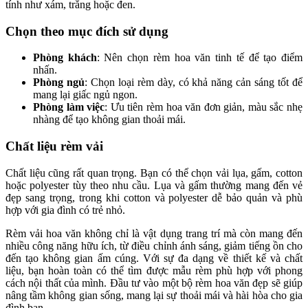
tính như xám, trắng hoặc đen.
Chọn theo mục đích sử dụng
Phòng khách
: Nên chọn rèm hoa văn tinh tế để tạo điểm
nhấn.
Phòng ngủ
: Chọn loại rèm dày, có khả năng cản sáng tốt để
mang lại giấc ngủ ngon.
Phòng làm việc
: Ưu tiên rèm hoa văn đơn giản, màu sắc nhẹ
nhàng để tạo không gian thoải mái.
Chất liệu rèm vải
Chất liệu cũng rất quan trọng. Bạn có thể chọn vải lụa, gấm, cotton
hoặc polyester tùy theo nhu cầu. Lụa và gấm thường mang đến vẻ
đẹp sang trọng, trong khi cotton và polyester dễ bảo quản và phù
hợp với gia đình có trẻ nhỏ.
Rèm vải hoa văn không chỉ là vật dụng trang trí mà còn mang đến
nhiều công năng hữu ích, từ điều chỉnh ánh sáng, giảm tiếng ồn cho
đến tạo không gian ấm cúng. Với sự đa dạng về thiết kế và chất
liệu, bạn hoàn toàn có thể tìm được mẫu rèm phù hợp với phong
cách nội thất của mình. Đầu tư vào một bộ rèm hoa văn đẹp sẽ giúp
nâng tầm không gian sống, mang lại sự thoải mái và hài hòa cho gia
đình bạn.