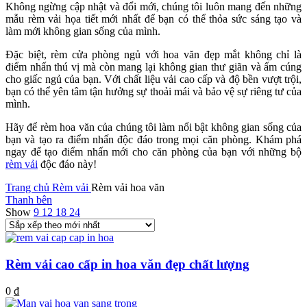
Không ngừng cập nhật và đổi mới, chúng tôi luôn mang đến những
mẫu rèm vải họa tiết mới nhất để bạn có thể thỏa sức sáng tạo và
làm mới không gian sống của mình.
Đặc biệt, rèm cửa phòng ngủ với hoa văn đẹp mắt không chỉ là
điểm nhấn thú vị mà còn mang lại không gian thư giãn và ấm cúng
cho giấc ngủ của bạn. Với chất liệu vải cao cấp và độ bền vượt trội,
bạn có thể yên tâm tận hưởng sự thoải mái và bảo vệ sự riêng tư của
mình.
Hãy để rèm hoa văn của chúng tôi làm nổi bật không gian sống của
bạn và tạo ra điểm nhấn độc đáo trong mọi căn phòng. Khám phá
ngay để tạo điểm nhấn mới cho căn phòng của bạn với những bộ
rèm vải
độc đáo này!
Trang chủ
Rèm vải
Rèm vải hoa văn
Thanh bên
Show
9
12
18
24
Rèm vải cao cấp in hoa văn đẹp chất lượng
0
₫