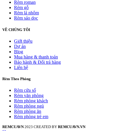
Rèm roman
Rèm gỗ
Rèm lá nhôm
Rèm sáo dọc
VỀ CHÚNG TÔI
Giới thiệu
Dự án
Blog
Mua hàng & thanh toán
Bảo hành & Đổi trả hàng
Liên hệ
Rèm Theo Phòng
Rèm cửa sổ
Rèm văn phòng
Rèm phòng khách
Rèm phòng ngủ
Rèm phòng ăn
Rèm phòng trẻ em
REMCUAVN
2023 CREATED BY
REMCUAVN.VN