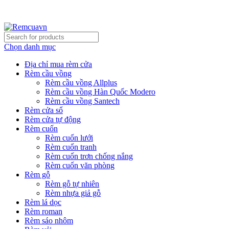
REMCUAVN MANG MẪU TƯ VẤN TẬN NƠI VÀ LẮP
ĐẶT MIỄN PHÍ
Chọn danh mục
Địa chỉ mua rèm cửa
Rèm cầu vồng
Rèm cầu vồng Allplus
Rèm cầu vồng Hàn Quốc Modero
Rèm cầu vồng Santech
Rèm cửa sổ
Rèm cửa tự động
Rèm cuốn
Rèm cuốn lưới
Rèm cuốn tranh
Rèm cuốn trơn chống nắng
Rèm cuốn văn phòng
Rèm gỗ
Rèm gỗ tự nhiên
Rèm nhựa giả gỗ
Rèm lá dọc
Rèm roman
Rèm sáo nhôm