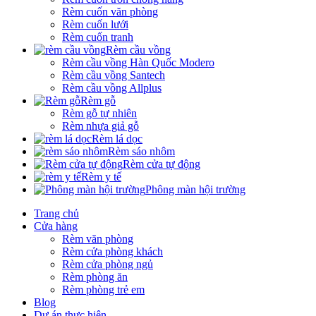
Rèm cuốn văn phòng
Rèm cuốn lưới
Rèm cuốn tranh
Rèm cầu vồng
Rèm cầu vồng Hàn Quốc Modero
Rèm cầu vồng Santech
Rèm cầu vồng Allplus
Rèm gỗ
Rèm gỗ tự nhiên
Rèm nhựa giả gỗ
Rèm lá dọc
Rèm sáo nhôm
Rèm cửa tự động
Rèm y tế
Phông màn hội trường
Trang chủ
Cửa hàng
Rèm văn phòng
Rèm cửa phòng khách
Rèm cửa phòng ngủ
Rèm phòng ăn
Rèm phòng trẻ em
Blog
Dự án thực hiện