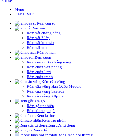
Close
Menu
DANH MỤC
Rèm cửa sổ
Rèm vải
Rèm vải chống nắng
Rèm vải 2 lớp
Rèm vải hoa văn
Rèm vải voan
Rèm roman
Rèm cuốn
Rèm cuốn trơn chống nắng
Rèm cuốn văn phòng
Rèm cuốn lưới
Rèm cuốn tranh
Rèm cầu vồng
Rèm cầu vồng Hàn Quốc Modero
Rèm cầu vồng Santech
Rèm cầu vồng Allplus
Rèm gỗ
Rèm gỗ tự nhiên
Rèm nhựa giả gỗ
Rèm lá dọc
Rèm sáo nhôm
Rèm cửa tự động
Rèm y tế
Phông màn hội trường