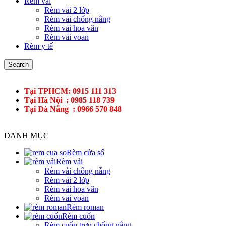
Rèm vải
Rèm vải 2 lớp
Rèm vải chống nắng
Rèm vải hoa văn
Rèm vải voan
Rèm y tế
Search
Tại TPHCM: 0915 111 313
Tại Hà Nội : 0985 118 739
Tại Đà Nẵng : 0966 570 848
DANH MỤC
Rèm cửa sổ
Rèm vải
Rèm vải chống nắng
Rèm vải 2 lớp
Rèm vải hoa văn
Rèm vải voan
Rèm roman
Rèm cuốn
Rèm cuốn trơn chống nắng