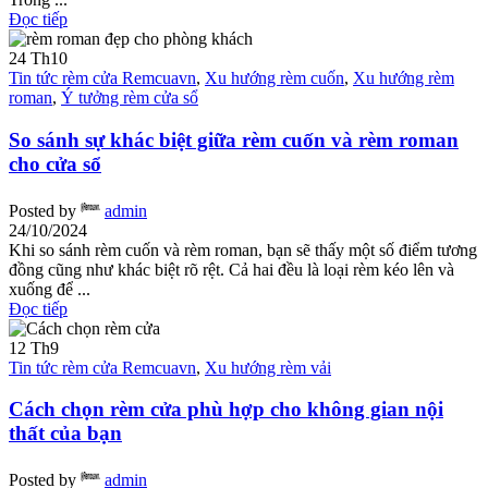
Đọc tiếp
24
Th10
Tin tức rèm cửa Remcuavn
,
Xu hướng rèm cuốn
,
Xu hướng rèm
roman
,
Ý tưởng rèm cửa sổ
So sánh sự khác biệt giữa rèm cuốn và rèm roman
cho cửa sổ
Posted by
admin
24/10/2024
Khi so sánh rèm cuốn và rèm roman, bạn sẽ thấy một số điểm tương
đồng cũng như khác biệt rõ rệt. Cả hai đều là loại rèm kéo lên và
xuống để ...
Đọc tiếp
12
Th9
Tin tức rèm cửa Remcuavn
,
Xu hướng rèm vải
Cách chọn rèm cửa phù hợp cho không gian nội
thất của bạn
Posted by
admin