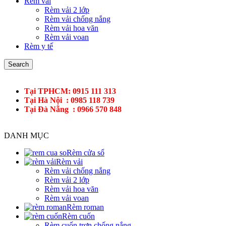
Rèm vải
Rèm vải 2 lớp
Rèm vải chống nắng
Rèm vải hoa văn
Rèm vải voan
Rèm y tế
Search
Tại TPHCM: 0915 111 313
Tại Hà Nội : 0985 118 739
Tại Đà Nẵng : 0966 570 848
DANH MỤC
Rèm cửa sổ
Rèm vải
Rèm vải chống nắng
Rèm vải 2 lớp
Rèm vải hoa văn
Rèm vải voan
Rèm roman
Rèm cuốn
Rèm cuốn trơn chống nắng