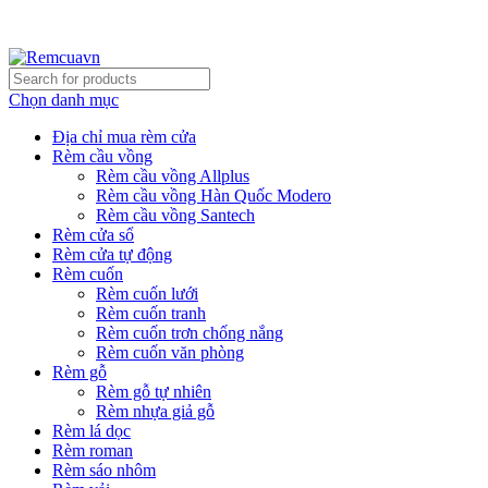
REMCUAVN MANG MẪU TƯ VẤN TẬN NƠI VÀ LẮP
ĐẶT MIỄN PHÍ
Chọn danh mục
Địa chỉ mua rèm cửa
Rèm cầu vồng
Rèm cầu vồng Allplus
Rèm cầu vồng Hàn Quốc Modero
Rèm cầu vồng Santech
Rèm cửa sổ
Rèm cửa tự động
Rèm cuốn
Rèm cuốn lưới
Rèm cuốn tranh
Rèm cuốn trơn chống nắng
Rèm cuốn văn phòng
Rèm gỗ
Rèm gỗ tự nhiên
Rèm nhựa giả gỗ
Rèm lá dọc
Rèm roman
Rèm sáo nhôm