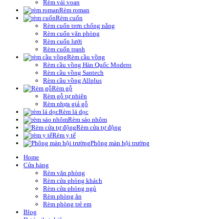
Rèm vải voan
Rèm roman
Rèm cuốn
Rèm cuốn trơn chống nắng
Rèm cuốn văn phòng
Rèm cuốn lưới
Rèm cuốn tranh
Rèm cầu vồng
Rèm cầu vồng Hàn Quốc Modero
Rèm cầu vồng Santech
Rèm cầu vồng Allplus
Rèm gỗ
Rèm gỗ tự nhiên
Rèm nhựa giả gỗ
Rèm lá dọc
Rèm sáo nhôm
Rèm cửa tự động
Rèm y tế
Phông màn hội trường
Home
Cửa hàng
Rèm văn phòng
Rèm cửa phòng khách
Rèm cửa phòng ngủ
Rèm phòng ăn
Rèm phòng trẻ em
Blog