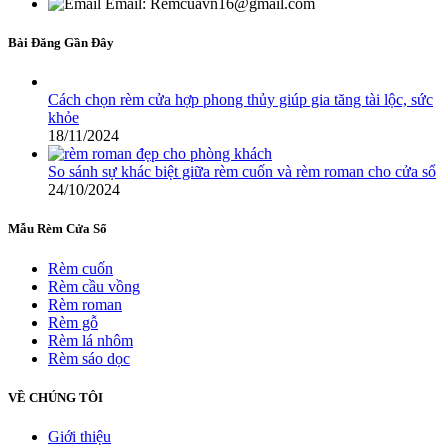
Email: Remcuavn16@gmail.com
Bài Đăng Gần Đây
Cách chọn rèm cửa hợp phong thủy giúp gia tăng tài lộc, sức
khỏe
18/11/2024
So sánh sự khác biệt giữa rèm cuốn và rèm roman cho cửa sổ
24/10/2024
Mẫu Rèm Cửa Sổ
Rèm cuốn
Rèm cầu vồng
Rèm roman
Rèm gỗ
Rèm lá nhôm
Rèm sáo dọc
VỀ CHÚNG TÔI
Giới thiệu