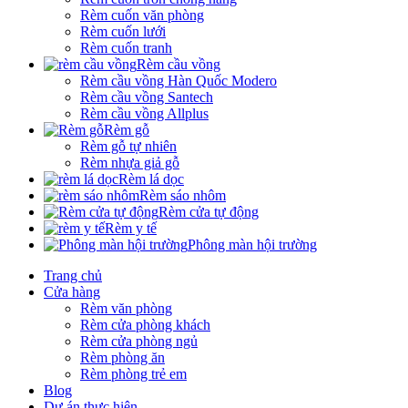
Rèm cuốn văn phòng
Rèm cuốn lưới
Rèm cuốn tranh
Rèm cầu vồng
Rèm cầu vồng Hàn Quốc Modero
Rèm cầu vồng Santech
Rèm cầu vồng Allplus
Rèm gỗ
Rèm gỗ tự nhiên
Rèm nhựa giả gỗ
Rèm lá dọc
Rèm sáo nhôm
Rèm cửa tự động
Rèm y tế
Phông màn hội trường
Trang chủ
Cửa hàng
Rèm văn phòng
Rèm cửa phòng khách
Rèm cửa phòng ngủ
Rèm phòng ăn
Rèm phòng trẻ em
Blog
Dự án thực hiện