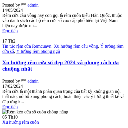
Posted by
admin
14/05/2024
Rèm cửa cầu vồng hay còn gọi là rèm cuốn kiểu Hàn Quốc, thuộc
vào danh sách các bộ rèm cửa sổ cao cấp phổ biến tại Việt Nam
hiện nay được nh...
Đọc tiếp
17
Th2
Tin tức rèm cửa Remcuavn
,
Xu hướng rèm cầu vồng
,
Ý tưởng rèm
cửa sổ
,
Ý tưởng rèm phòng ngủ
Xu hướng rèm cửa sổ đẹp 2024 và phong cách ưa
chuộng nhất
Posted by
admin
17/02/2024
Rèm cửa là một thành phần quan trọng của bất kỳ không gian nội
thất nào, nó bổ xung phong cách, hoàn thiện các ý tưởng thiết kế và
đáp ứng k...
Đọc tiếp
05
Th10
Xu hướng rèm cuốn