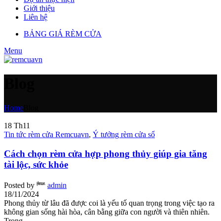
Giới thiệu
Liên hệ
BẢNG GIÁ RÈM CỬA
Menu
Blog
Home
Blog
18
Th11
Tin tức rèm cửa Remcuavn
,
Ý tưởng rèm cửa sổ
Cách chọn rèm cửa hợp phong thủy giúp gia tăng
tài lộc, sức khỏe
Posted by
admin
18/11/2024
Phong thủy từ lâu đã được coi là yếu tố quan trọng trong việc tạo ra
không gian sống hài hòa, cân bằng giữa con người và thiên nhiên.
Trong ...