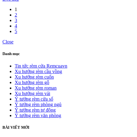
1
2
3
4
5
Close
Danh mục
Tin tức rèm cửa Remcuavn
Xu hướng rèm cầu vồng
Xu hướng rèm cuốn
Xu hướng rèm gỗ
Xu hướng rèm roman
Xu hướng rèm vải
Ý tưởng rèm cửa sổ
Ý tưởng rèm phòng ngủ
Ý tưởng rèm tự động
Ý tưởng rèm văn phòng
BÀI VIẾT MỚI