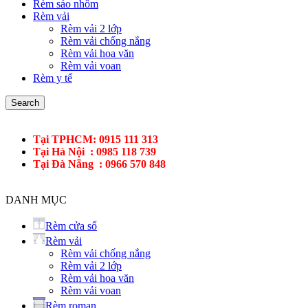
Rèm sáo nhôm
Rèm vải
Rèm vải 2 lớp
Rèm vải chống nắng
Rèm vải hoa văn
Rèm vải voan
Rèm y tế
Search
Tại TPHCM: 0915 111 313
Tại Hà Nội : 0985 118 739
Tại Đà Nẵng : 0966 570 848
DANH MỤC
Rèm cửa sổ
Rèm vải
Rèm vải chống nắng
Rèm vải 2 lớp
Rèm vải hoa văn
Rèm vải voan
Rèm roman