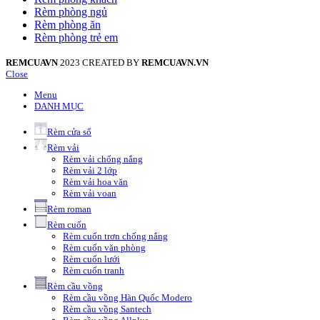
Rèm phòng ngủ
Rèm phòng ăn
Rèm phòng trẻ em
REMCUAVN
2023 CREATED BY
REMCUAVN.VN
Close
Menu
DANH MỤC
Rèm cửa sổ
Rèm vải
Rèm vải chống nắng
Rèm vải 2 lớp
Rèm vải hoa văn
Rèm vải voan
Rèm roman
Rèm cuốn
Rèm cuốn trơn chống nắng
Rèm cuốn văn phòng
Rèm cuốn lưới
Rèm cuốn tranh
Rèm cầu vồng
Rèm cầu vồng Hàn Quốc Modero
Rèm cầu vồng Santech