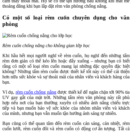
cảm thấy thoải mái. Họ sẽ có thể tận hưởng bầu không khí mát mẻ
thoáng đãng khi bạn lắp đặt rèm văn phòng chống nắng.
Có một số loại rèm cuốn chuyên dụng cho văn
phòng
Rèm cuốn chống nắng cho không gian lớp học
Khi hầu hết mọi người nghĩ về rèm cuốn, họ nghĩ đến những tấm
rèm đơn giản có thể kéo lên hoặc đẩy xuống – nhưng bạn có biết
rằng có một số loại rèm cuốn mang lại những đặc quyền đặc biệt
không? Những tấm rèm cuốn được thiết kế tốt này có thể cải thiện
hơn nữa sức khỏe và sự thoải mái của nhân viên và khách hàng của
bạn.
Ví dụ,
rèm cuốn chống nắng
được thiết kế để ngăn chặn tới 90% tia
UV gay gắt của mặt trời. Những tấm rèm văn phòng này rất phù
hợp nếu nơi của bạn thường xuyên có nhiều ánh nắng chiếu trực
tiếp và bạn muốn bảo vệ sức khỏe của nhóm nhân viên và khách
của mình, nhưng bạn vẫn muốn tận hưởng ánh sáng tự nhiên.
Bạn cũng có thể quan tâm đến rèm cuốn cản sáng, cản nhiệt, rèm
cuốn lưới, rèm cuốn đôi và rèm cuốn có động cơ ấn tượng. Tất cả