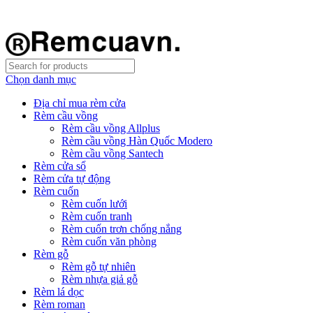
REMCUAVN MANG MẪU TƯ VẤN TẬN NƠI VÀ LẮP
ĐẶT MIỄN PHÍ
Chọn danh mục
Địa chỉ mua rèm cửa
Rèm cầu vồng
Rèm cầu vồng Allplus
Rèm cầu vồng Hàn Quốc Modero
Rèm cầu vồng Santech
Rèm cửa sổ
Rèm cửa tự động
Rèm cuốn
Rèm cuốn lưới
Rèm cuốn tranh
Rèm cuốn trơn chống nắng
Rèm cuốn văn phòng
Rèm gỗ
Rèm gỗ tự nhiên
Rèm nhựa giả gỗ
Rèm lá dọc
Rèm roman