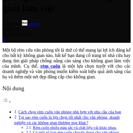
gian làm việc
Posted by
admin
07/09/2024
On 16/02/2023
0
Một bộ rèm cửa văn phòng tốt là thứ có thể mang lại lợi ích đáng kể
cho bất kỳ không gian nào, bất kể bạn đang cố trang trí nhà cửa hay
đang tìm giải pháp chống nắng cản sáng cho không gian làm việc
của mình. Cụ thể,
rèm cuốn
là một lựa chọn tuyệt vời cho các
doanh nghiệp và văn phòng muốn kiểm soát hiệu quả ánh sáng của
họ và thêm một nét đẹp đẳng cấp cho không gian.
Nội dung
Cách chọn rèm cuốn văn phòng phù hợp với nhu cầu của bạn
Tại sao rèm cuốn là lựa chọn tốt nhất cho văn phòng, doanh
nghiệp và các không gian thương mại khác?
Rèm cuốn nhiều màu sắc và chất liệu vải khác nhau.
Có một số loại rèm cuốn chuyên dụng cho văn phòng