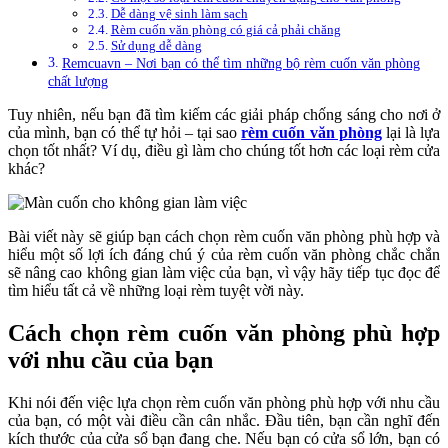
Dễ dàng vệ sinh làm sạch
Rèm cuốn văn phòng có giá cả phải chăng
Sử dụng dễ dàng
Remcuavn – Nơi bạn có thể tìm những bộ rèm cuốn văn phòng
chất lượng
Tuy nhiên, nếu bạn đã tìm kiếm các giải pháp chống sáng cho nơi ở
của mình, bạn có thể tự hỏi – tại sao
rèm cuốn văn phòng
lại là lựa
chọn tốt nhất? Ví dụ, điều gì làm cho chúng tốt hơn các loại rèm cửa
khác?
Bài viết này sẽ giúp bạn cách chọn rèm cuốn văn phòng phù hợp và
hiểu một số lợi ích đáng chú ý của rèm cuốn văn phòng chắc chắn
sẽ nâng cao không gian làm việc của bạn, vì vậy hãy tiếp tục đọc để
tìm hiểu tất cả về những loại rèm tuyệt vời này.
Cách chọn rèm cuốn văn phòng phù hợp
với nhu cầu của bạn
Khi nói đến việc lựa chọn rèm cuốn văn phòng phù hợp với nhu cầu
của bạn, có một vài điều cần cân nhắc. Đầu tiên, bạn cần nghĩ đến
kích thước của cửa sổ bạn đang che. Nếu bạn có cửa sổ lớn, bạn có