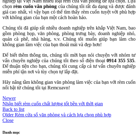
nghiệp tại Việt Nam nhiều loại rèm cửa văn phòng để lựa chọn. Lựa
chọn
rèm cuốn văn phòng
của chúng tôi rất đa dạng và được đánh
giá cao nhất, vì vậy bạn có thể tìm thấy rèm cuốn tuyệt vời phù hợp
với không gian của bạn một cách hoàn hảo.
Chúng tôi đã giúp rất nhiều doanh nghiệp trên khắp Việt Nam, bao
gồm phòng họp, văn phòng, phòng trưng bày, doanh nghiệp nhỏ,
quán cà phê, nhà hàng, v.v. Chúng tôi muốn giúp bạn làm cho
không gian làm việc của bạn thoải mái và đẹp hơn!
Để biết thêm thông tin, chúng tôi mời bạn nói chuyện với nhóm tư
vấn chuyên nghiệp của chúng tôi theo số điện thoại
0914 355 535
.
Để thuận tiện cho bạn, chúng tôi cung cấp cả tư vấn chuyên nghiệp
miễn phí tận nơi và tùy chọn tự lắp đặt.
Hãy nâng tầm không gian văn phòng làm việc của bạn với rèm cuốn
nổi bật từ chúng tôi tại Remcuavn!
Newer
Nhận biết rèm cuốn chất lượng tốt bền với thời gian
Back to list
Older
Rèm cửa sổ văn phòng và cách lựa chọn phù hợp
Close
Danh mục