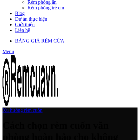
Rèm phòng ăn
Rèm phòng trẻ em
Blog
Dự án thực hiện
Giới thiệu
Liên hệ
BẢNG GIÁ RÈM CỬA
Menu
Xu hướng rèm cuốn
Cách chọn rèm cuốn văn
phòng hoàn hảo cho không