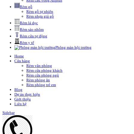
Rèm cầu vồng Allplus
Rèm gỗ
Rèm gỗ tự nhiên
Rèm nhựa giả gỗ
Rèm lá dọc
Rèm sáo nhôm
Rèm cửa tự động
Rèm y tế
Phông màn hội trường
Home
Cửa hàng
Rèm văn phòng
Rèm cửa phòng khách
Rèm cửa phòng ngủ
Rèm phòng ăn
Rèm phòng trẻ em
Blog
Dự án thực hiện
Giới thiệu
Liên hệ
Sidebar