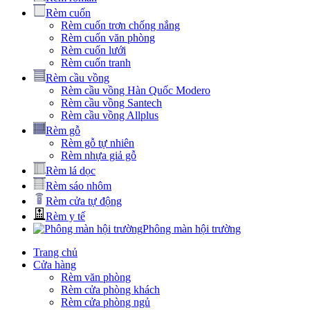
Rèm cuốn
Rèm cuốn trơn chống nắng
Rèm cuốn văn phòng
Rèm cuốn lưới
Rèm cuốn tranh
Rèm cầu vồng
Rèm cầu vồng Hàn Quốc Modero
Rèm cầu vồng Santech
Rèm cầu vồng Allplus
Rèm gỗ
Rèm gỗ tự nhiên
Rèm nhựa giả gỗ
Rèm lá dọc
Rèm sáo nhôm
Rèm cửa tự động
Rèm y tế
Phông màn hội trường
Trang chủ
Cửa hàng
Rèm văn phòng
Rèm cửa phòng khách
Rèm cửa phòng ngủ