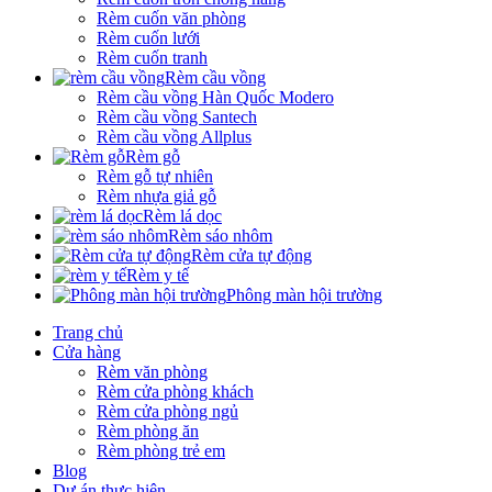
Rèm cuốn văn phòng
Rèm cuốn lưới
Rèm cuốn tranh
Rèm cầu vồng
Rèm cầu vồng Hàn Quốc Modero
Rèm cầu vồng Santech
Rèm cầu vồng Allplus
Rèm gỗ
Rèm gỗ tự nhiên
Rèm nhựa giả gỗ
Rèm lá dọc
Rèm sáo nhôm
Rèm cửa tự động
Rèm y tế
Phông màn hội trường
Trang chủ
Cửa hàng
Rèm văn phòng
Rèm cửa phòng khách
Rèm cửa phòng ngủ
Rèm phòng ăn
Rèm phòng trẻ em
Blog
Dự án thực hiện