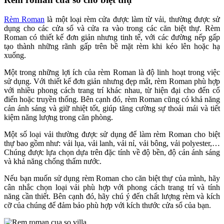
Rèm Roman
là một loại rèm cửa được làm từ vải, thường được sử
dụng cho các cửa sổ và cửa ra vào trong các căn biệt thự. Rèm
Roman có thiết kế đơn giản nhưng tinh tế, với các đường nếp gấp
tạo thành những rãnh gấp trên bề mặt rèm khi kéo lên hoặc hạ
xuống.
Một trong những lợi ích của rèm Roman là độ linh hoạt trong việc
sử dụng. Với thiết kế đơn giản nhưng đẹp mắt, rèm Roman phù hợp
với nhiều phong cách trang trí khác nhau, từ hiện đại cho đến cổ
điển hoặc truyền thống. Bên cạnh đó, rèm Roman cũng có khả năng
cản ánh sáng và giữ nhiệt tốt, giúp tăng cường sự thoải mái và tiết
kiệm năng lượng trong căn phòng.
Một số loại vải thường được sử dụng để làm rèm Roman cho biệt
thự bao gồm như: vải lụa, vải lanh, vải nỉ, vải bông, vải polyester,…
Chúng được lựa chọn dựa trên đặc tính về độ bền, độ cản ánh sáng
và khả năng chống thấm nước.
Nếu bạn muốn sử dụng rèm Roman cho căn biệt thự của mình, hãy
cân nhắc chọn loại vải phù hợp với phong cách trang trí và tính
năng cần thiết. Bên cạnh đó, hãy chú ý đến chất lượng rèm và kích
cỡ của chúng để đảm bảo phù hợp với kích thước cửa sổ của bạn.