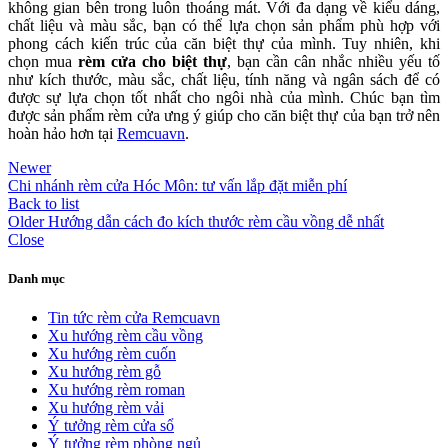
không gian bên trong luôn thoáng mát. Với đa dạng về kiểu dáng,
chất liệu và màu sắc, bạn có thể lựa chọn sản phẩm phù hợp với
phong cách kiến trúc của căn biệt thự của mình. Tuy nhiên, khi
chọn mua
rèm cửa cho biệt thự
, bạn cần cân nhắc nhiều yếu tố
như kích thước, màu sắc, chất liệu, tính năng và ngân sách để có
được sự lựa chọn tốt nhất cho ngôi nhà của mình. Chúc bạn tìm
được sản phẩm rèm cửa ưng ý giúp cho căn biệt thự của bạn trở nên
hoàn hảo hơn tại
Remcuavn
.
Newer
Chi nhánh rèm cửa Hóc Môn: tư vấn lắp đặt miễn phí
Back to list
Older
Hướng dẫn cách đo kích thước rèm cầu vồng dễ nhất
Close
Danh mục
Tin tức rèm cửa Remcuavn
Xu hướng rèm cầu vồng
Xu hướng rèm cuốn
Xu hướng rèm gỗ
Xu hướng rèm roman
Xu hướng rèm vải
Ý tưởng rèm cửa sổ
Ý tưởng rèm phòng ngủ