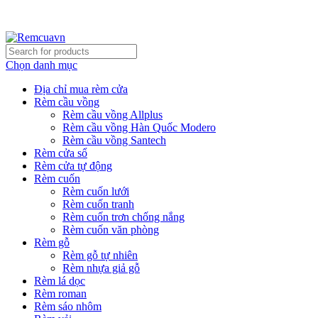
REMCUAVN MANG MẪU TƯ VẤN TẬN NƠI VÀ LẮP
ĐẶT MIỄN PHÍ
Chọn danh mục
Địa chỉ mua rèm cửa
Rèm cầu vồng
Rèm cầu vồng Allplus
Rèm cầu vồng Hàn Quốc Modero
Rèm cầu vồng Santech
Rèm cửa sổ
Rèm cửa tự động
Rèm cuốn
Rèm cuốn lưới
Rèm cuốn tranh
Rèm cuốn trơn chống nắng
Rèm cuốn văn phòng
Rèm gỗ
Rèm gỗ tự nhiên
Rèm nhựa giả gỗ
Rèm lá dọc
Rèm roman
Rèm sáo nhôm