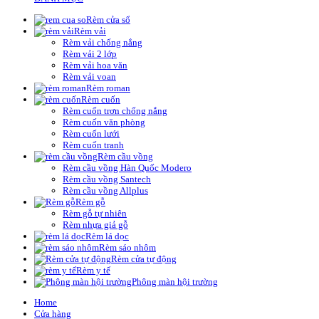
Rèm cửa sổ
Rèm vải
Rèm vải chống nắng
Rèm vải 2 lớp
Rèm vải hoa văn
Rèm vải voan
Rèm roman
Rèm cuốn
Rèm cuốn trơn chống nắng
Rèm cuốn văn phòng
Rèm cuốn lưới
Rèm cuốn tranh
Rèm cầu vồng
Rèm cầu vồng Hàn Quốc Modero
Rèm cầu vồng Santech
Rèm cầu vồng Allplus
Rèm gỗ
Rèm gỗ tự nhiên
Rèm nhựa giả gỗ
Rèm lá dọc
Rèm sáo nhôm
Rèm cửa tự động
Rèm y tế
Phông màn hội trường
Home
Cửa hàng