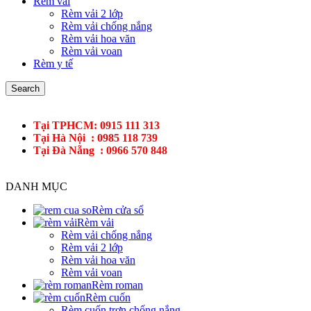
Rèm vải
Rèm vải 2 lớp
Rèm vải chống nắng
Rèm vải hoa văn
Rèm vải voan
Rèm y tế
Search
Tại TPHCM: 0915 111 313
Tại Hà Nội : 0985 118 739
Tại Đà Nẵng : 0966 570 848
DANH MỤC
Rèm cửa sổ
Rèm vải
Rèm vải chống nắng
Rèm vải 2 lớp
Rèm vải hoa văn
Rèm vải voan
Rèm roman
Rèm cuốn
Rèm cuốn trơn chống nắng