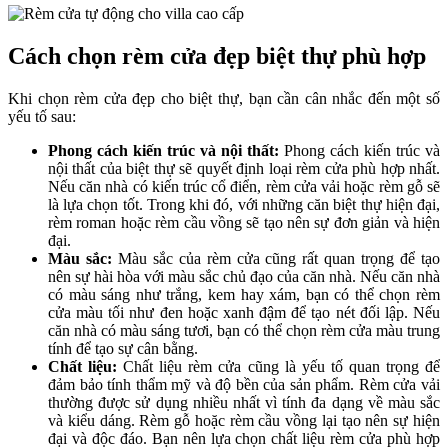
Cách chọn rèm cửa đẹp biệt thự phù hợp
Khi chọn rèm cửa đẹp cho biệt thự, bạn cần cân nhắc đến một số
yếu tố sau:
Phong cách kiến trúc và nội thất:
Phong cách kiến trúc và
nội thất của biệt thự sẽ quyết định loại rèm cửa phù hợp nhất.
Nếu căn nhà có kiến trúc cổ điển, rèm cửa vải hoặc rèm gỗ sẽ
là lựa chọn tốt. Trong khi đó, với những căn biệt thự hiện đại,
rèm roman hoặc rèm cầu vồng sẽ tạo nên sự đơn giản và hiện
đại.
Màu sắc:
Màu sắc của rèm cửa cũng rất quan trọng để tạo
nên sự hài hòa với màu sắc chủ đạo của căn nhà. Nếu căn nhà
có màu sáng như trắng, kem hay xám, bạn có thể chọn rèm
cửa màu tối như đen hoặc xanh đậm để tạo nét đối lập. Nếu
căn nhà có màu sáng tươi, bạn có thể chọn rèm cửa màu trung
tính để tạo sự cân bằng.
Chất liệu:
Chất liệu rèm cửa cũng là yếu tố quan trọng để
đảm bảo tính thẩm mỹ và độ bền của sản phẩm. Rèm cửa vải
thường được sử dụng nhiều nhất vì tính đa dạng về màu sắc
và kiểu dáng. Rèm gỗ hoặc rèm cầu vồng lại tạo nên sự hiện
đại và độc đáo. Bạn nên lựa chọn chất liệu rèm cửa phù hợp