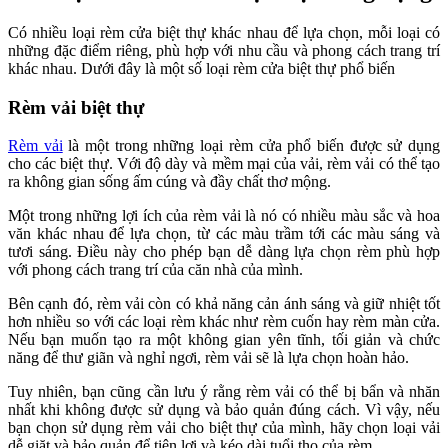
Có nhiều loại rèm cửa biệt thự khác nhau để lựa chọn, mỗi loại có
những đặc điểm riêng, phù hợp với nhu cầu và phong cách trang trí
khác nhau. Dưới đây là một số loại rèm cửa biệt thự phổ biến
Rèm vải biệt thự
Rèm vải
là một trong những loại rèm cửa phổ biến được sử dụng
cho các biệt thự. Với độ dày và mềm mại của vải, rèm vải có thể tạo
ra không gian sống ấm cúng và đầy chất thơ mộng.
Một trong những lợi ích của rèm vải là nó có nhiều màu sắc và hoa
văn khác nhau để lựa chọn, từ các màu trầm tới các màu sáng và
tươi sáng. Điều này cho phép bạn dễ dàng lựa chọn rèm phù hợp
với phong cách trang trí của căn nhà của mình.
Bên cạnh đó, rèm vải còn có khả năng cản ánh sáng và giữ nhiệt tốt
hơn nhiều so với các loại rèm khác như rèm cuốn hay rèm màn cửa.
Nếu bạn muốn tạo ra một không gian yên tĩnh, tối giản và chức
năng để thư giãn và nghỉ ngơi, rèm vải sẽ là lựa chọn hoàn hảo.
Tuy nhiên, bạn cũng cần lưu ý rằng rèm vải có thể bị bẩn và nhăn
nhất khi không được sử dụng và bảo quản đúng cách. Vì vậy, nếu
bạn chọn sử dụng rèm vải cho biệt thự của mình, hãy chọn loại vải
dễ giặt và bảo quản để tiện lợi và kéo dài tuổi thọ của rèm