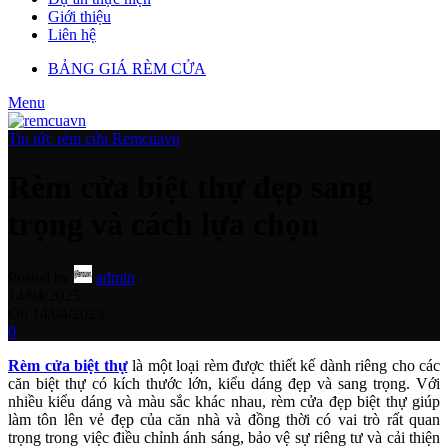
Giới thiệu
Liên hệ
BẢNG GIÁ RÈM CỬA
Menu
Tin tức rèm cửa Remcuavn
Rèm cửa biệt thự đẹp sang
trọng và cách lựa chọn
Posted by
admin
14/04/2023
On 14/04/2023
0
Rèm cửa biệt thự
là một loại rèm được thiết kế dành riêng cho các
căn biệt thự có kích thước lớn, kiểu dáng đẹp và sang trọng. Với
nhiều kiểu dáng và màu sắc khác nhau, rèm cửa đẹp biệt thự giúp
làm tôn lên vẻ đẹp của căn nhà và đồng thời có vai trò rất quan
trọng trong việc điều chỉnh ánh sáng, bảo vệ sự riêng tư và cải thiện