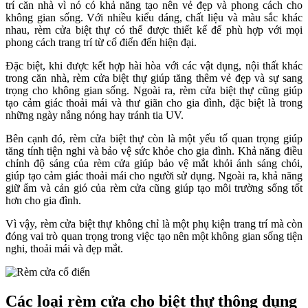
trí căn nhà vì nó có khả năng tạo nên vẻ đẹp và phong cách cho
không gian sống. Với nhiều kiểu dáng, chất liệu và màu sắc khác
nhau, rèm cửa biệt thự có thể được thiết kế để phù hợp với mọi
phong cách trang trí từ cổ điển đến hiện đại.
Đặc biệt, khi được kết hợp hài hòa với các vật dụng, nội thất khác
trong căn nhà, rèm cửa biệt thự giúp tăng thêm vẻ đẹp và sự sang
trọng cho không gian sống. Ngoài ra, rèm cửa biệt thự cũng giúp
tạo cảm giác thoải mái và thư giãn cho gia đình, đặc biệt là trong
những ngày nắng nóng hay tránh tia UV.
Bên cạnh đó, rèm cửa biệt thự còn là một yếu tố quan trọng giúp
tăng tính tiện nghi và bảo vệ sức khỏe cho gia đình. Khả năng điều
chỉnh độ sáng của rèm cửa giúp bảo vệ mắt khỏi ánh sáng chói,
giúp tạo cảm giác thoải mái cho người sử dụng. Ngoài ra, khả năng
giữ ẩm và cản gió của rèm cửa cũng giúp tạo môi trường sống tốt
hơn cho gia đình.
Vì vậy, rèm cửa biệt thự không chỉ là một phụ kiện trang trí mà còn
đóng vai trò quan trọng trong việc tạo nên một không gian sống tiện
nghi, thoải mái và đẹp mắt.
Các loại rèm cửa cho biệt thự thông dụng