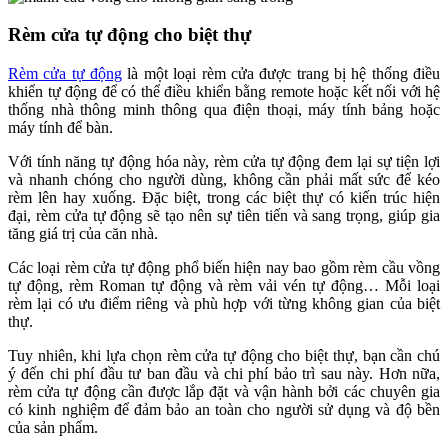
Rèm cửa tự động cho biệt thự
Rèm cửa tự động
là một loại rèm cửa được trang bị hệ thống điều
khiển tự động để có thể điều khiển bằng remote hoặc kết nối với hệ
thống nhà thông minh thông qua điện thoại, máy tính bảng hoặc
máy tính để bàn.
Với tính năng tự động hóa này, rèm cửa tự động đem lại sự tiện lợi
và nhanh chóng cho người dùng, không cần phải mất sức để kéo
rèm lên hay xuống. Đặc biệt, trong các biệt thự có kiến trúc hiện
đại, rèm cửa tự động sẽ tạo nên sự tiên tiến và sang trọng, giúp gia
tăng giá trị của căn nhà.
Các loại rèm cửa tự động phổ biến hiện nay bao gồm rèm cầu vồng
tự động, rèm Roman tự động và rèm vải vén tự động… Mỗi loại
rèm lại có ưu điểm riêng và phù hợp với từng không gian của biệt
thự.
Tuy nhiên, khi lựa chọn rèm cửa tự động cho biệt thự, bạn cần chú
ý đến chi phí đầu tư ban đầu và chi phí bảo trì sau này. Hơn nữa,
rèm cửa tự động cần được lắp đặt và vận hành bởi các chuyên gia
có kinh nghiệm để đảm bảo an toàn cho người sử dụng và độ bền
của sản phẩm.