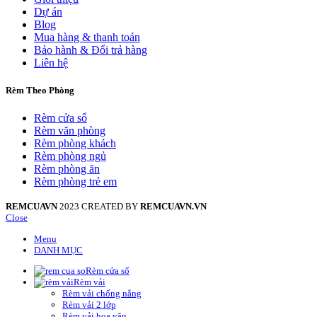
Dự án
Blog
Mua hàng & thanh toán
Bảo hành & Đổi trả hàng
Liên hệ
Rèm Theo Phòng
Rèm cửa sổ
Rèm văn phòng
Rèm phòng khách
Rèm phòng ngủ
Rèm phòng ăn
Rèm phòng trẻ em
REMCUAVN
2023 CREATED BY
REMCUAVN.VN
Close
Menu
DANH MỤC
Rèm cửa sổ
Rèm vải
Rèm vải chống nắng
Rèm vải 2 lớp
Rèm vải hoa văn