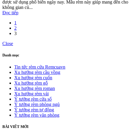
được sử dụng phổ biến ngày nay. Mẫu rèm này giúp mang đến cho
không gian củ...
Đọc tiếp
1
2
3
Close
Danh mục
Tin tức rèm cửa Remcuavn
Xu hướng rèm cầu vồng
Xu hướng rèm cuốn
Xu hướng rèm gỗ
Xu hướng rèm roman
Xu hướng rèm vải
Ý tưởng rèm cửa sổ
Ý tưởng rèm phòng ngủ
Ý tưởng rèm tự động
Ý tưởng rèm văn phòng
BÀI VIẾT MỚI