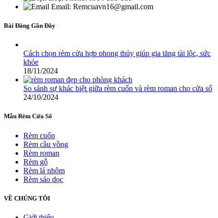
Email: Remcuavn16@gmail.com
Bài Đăng Gần Đây
Cách chọn rèm cửa hợp phong thủy giúp gia tăng tài lộc, sức
khỏe
18/11/2024
So sánh sự khác biệt giữa rèm cuốn và rèm roman cho cửa sổ
24/10/2024
Mẫu Rèm Cửa Sổ
Rèm cuốn
Rèm cầu vồng
Rèm roman
Rèm gỗ
Rèm lá nhôm
Rèm sáo dọc
VỀ CHÚNG TÔI
Giới thiệu