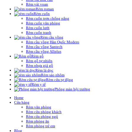
Rèm vải voan
Rèm roman
Rèm cuốn
Rèm cuốn trơn chống nắng
Rèm cuốn văn phòng
Rèm cuốn lưới
Rèm cuốn tranh
Rèm cầu vồng
Rèm cầu vồng Hàn Quốc Modero
Rèm cầu vồng Santech
Rèm cầu vồng Allplus
Rèm gỗ
Rèm gỗ tự nhiên
Rèm nhựa giả gỗ
Rèm lá dọc
Rèm sáo nhôm
Rèm cửa tự động
Rèm y tế
Phông màn hội trường
Home
Cửa hàng
Rèm văn phòng
Rèm cửa phòng khách
Rèm cửa phòng ngủ
Rèm phòng ăn
Rèm phòng trẻ em
Blog