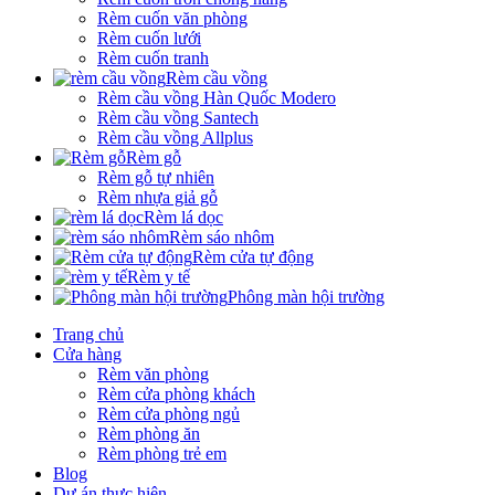
Rèm cuốn văn phòng
Rèm cuốn lưới
Rèm cuốn tranh
Rèm cầu vồng
Rèm cầu vồng Hàn Quốc Modero
Rèm cầu vồng Santech
Rèm cầu vồng Allplus
Rèm gỗ
Rèm gỗ tự nhiên
Rèm nhựa giả gỗ
Rèm lá dọc
Rèm sáo nhôm
Rèm cửa tự động
Rèm y tế
Phông màn hội trường
Trang chủ
Cửa hàng
Rèm văn phòng
Rèm cửa phòng khách
Rèm cửa phòng ngủ
Rèm phòng ăn
Rèm phòng trẻ em
Blog
Dự án thực hiện