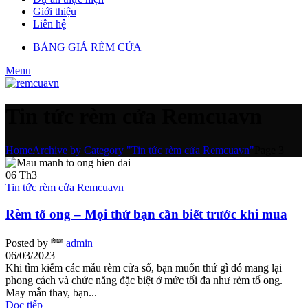
Giới thiệu
Liên hệ
BẢNG GIÁ RÈM CỬA
Menu
Tin tức rèm cửa Remcuavn
Home
Archive by Category "Tin tức rèm cửa Remcuavn"
Page 3
06
Th3
Tin tức rèm cửa Remcuavn
Rèm tổ ong – Mọi thứ bạn cần biết trước khi mua
Posted by
admin
06/03/2023
Khi tìm kiếm các mẫu rèm cửa sổ, bạn muốn thứ gì đó mang lại
phong cách và chức năng đặc biệt ở mức tối đa như rèm tổ ong.
May mắn thay, bạn...
Đọc tiếp