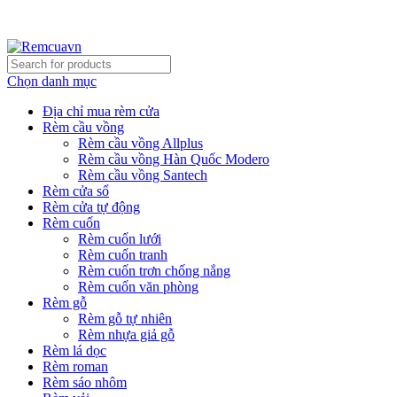
REMCUAVN MANG MẪU TƯ VẤN TẬN NƠI VÀ LẮP
ĐẶT MIỄN PHÍ
Chọn danh mục
Địa chỉ mua rèm cửa
Rèm cầu vồng
Rèm cầu vồng Allplus
Rèm cầu vồng Hàn Quốc Modero
Rèm cầu vồng Santech
Rèm cửa sổ
Rèm cửa tự động
Rèm cuốn
Rèm cuốn lưới
Rèm cuốn tranh
Rèm cuốn trơn chống nắng
Rèm cuốn văn phòng
Rèm gỗ
Rèm gỗ tự nhiên
Rèm nhựa giả gỗ
Rèm lá dọc
Rèm roman
Rèm sáo nhôm