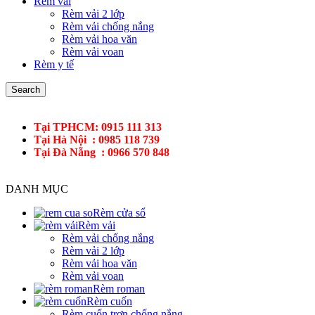
Rèm vải
Rèm vải 2 lớp
Rèm vải chống nắng
Rèm vải hoa văn
Rèm vải voan
Rèm y tế
Search
Tại TPHCM: 0915 111 313
Tại Hà Nội : 0985 118 739
Tại Đà Nẵng : 0966 570 848
DANH MỤC
Rèm cửa sổ
Rèm vải
Rèm vải chống nắng
Rèm vải 2 lớp
Rèm vải hoa văn
Rèm vải voan
Rèm roman
Rèm cuốn
Rèm cuốn trơn chống nắng