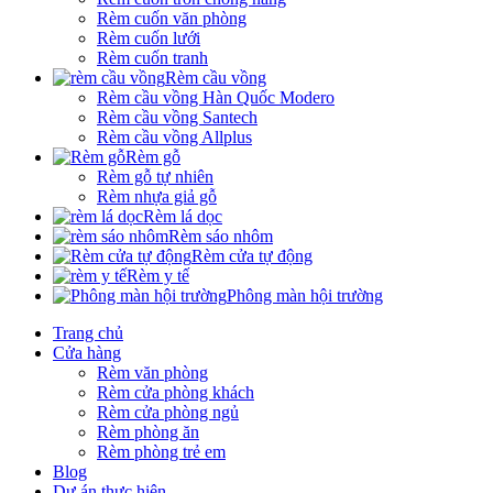
Rèm cuốn văn phòng
Rèm cuốn lưới
Rèm cuốn tranh
Rèm cầu vồng
Rèm cầu vồng Hàn Quốc Modero
Rèm cầu vồng Santech
Rèm cầu vồng Allplus
Rèm gỗ
Rèm gỗ tự nhiên
Rèm nhựa giả gỗ
Rèm lá dọc
Rèm sáo nhôm
Rèm cửa tự động
Rèm y tế
Phông màn hội trường
Trang chủ
Cửa hàng
Rèm văn phòng
Rèm cửa phòng khách
Rèm cửa phòng ngủ
Rèm phòng ăn
Rèm phòng trẻ em
Blog
Dự án thực hiện