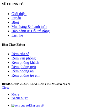
VỀ CHÚNG TÔI
Giới thiệu
Dự án
Blog
Mua hàng & thanh toán
Bảo hành & Đổi trả hàng
Liên hệ
Rèm Theo Phòng
Rèm cửa sổ
Rèm văn phòng
Rèm phòng khách
Rèm phòng ngủ
Rèm phòng ăn
Rèm phòng trẻ em
REMCUAVN
2023 CREATED BY
REMCUAVN.VN
Close
Menu
DANH MỤC
Rèm cửa sổ