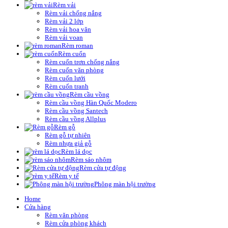
Rèm vải
Rèm vải chống nắng
Rèm vải 2 lớp
Rèm vải hoa văn
Rèm vải voan
Rèm roman
Rèm cuốn
Rèm cuốn trơn chống nắng
Rèm cuốn văn phòng
Rèm cuốn lưới
Rèm cuốn tranh
Rèm cầu vồng
Rèm cầu vồng Hàn Quốc Modero
Rèm cầu vồng Santech
Rèm cầu vồng Allplus
Rèm gỗ
Rèm gỗ tự nhiên
Rèm nhựa giả gỗ
Rèm lá dọc
Rèm sáo nhôm
Rèm cửa tự động
Rèm y tế
Phông màn hội trường
Home
Cửa hàng
Rèm văn phòng
Rèm cửa phòng khách