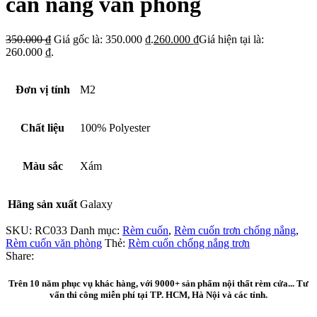
cản nắng văn phòng
350.000
₫
Giá gốc là: 350.000 ₫.
260.000
₫
Giá hiện tại là:
260.000 ₫.
Đơn vị tính
M2
Chất liệu
100% Polyester
Màu sắc
Xám
Hãng sản xuất
Galaxy
SKU:
RC033
Danh mục:
Rèm cuốn
,
Rèm cuốn trơn chống nắng
,
Rèm cuốn văn phòng
Thẻ:
Rèm cuốn chống nắng trơn
Share:
Trên 10 năm phục vụ khác hàng, với 9000+ sản phẩm nội thất rèm cửa... Tư
vấn thi công miễn phí tại TP. HCM, Hà Nội và các tỉnh.