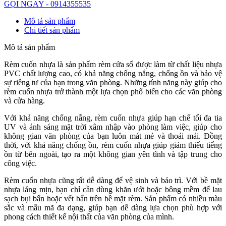
GỌI NGAY - 0914355535
Mô tả sản phẩm
Chi tiết sản phẩm
Mô tả sản phẩm
Rèm cuốn nhựa là sản phẩm rèm cửa sổ được làm từ chất liệu nhựa
PVC chất lượng cao, có khả năng chống nắng, chống ồn và bảo vệ
sự riêng tư của bạn trong văn phòng. Những tính năng này giúp cho
rèm cuốn nhựa trở thành một lựa chọn phổ biến cho các văn phòng
và cửa hàng.
Với khả năng chống nắng, rèm cuốn nhựa giúp hạn chế tối đa tia
UV và ánh sáng mặt trời xâm nhập vào phòng làm việc, giúp cho
không gian văn phòng của bạn luôn mát mẻ và thoải mái. Đồng
thời, với khả năng chống ồn, rèm cuốn nhựa giúp giảm thiểu tiếng
ồn từ bên ngoài, tạo ra một không gian yên tĩnh và tập trung cho
công việc.
Rèm cuốn nhựa cũng rất dễ dàng để vệ sinh và bảo trì. Với bề mặt
nhựa láng mịn, bạn chỉ cần dùng khăn ướt hoặc bông mềm để lau
sạch bụi bẩn hoặc vết bẩn trên bề mặt rèm. Sản phẩm có nhiều màu
sắc và mẫu mã đa dạng, giúp bạn dễ dàng lựa chọn phù hợp với
phong cách thiết kế nội thất của văn phòng của mình.