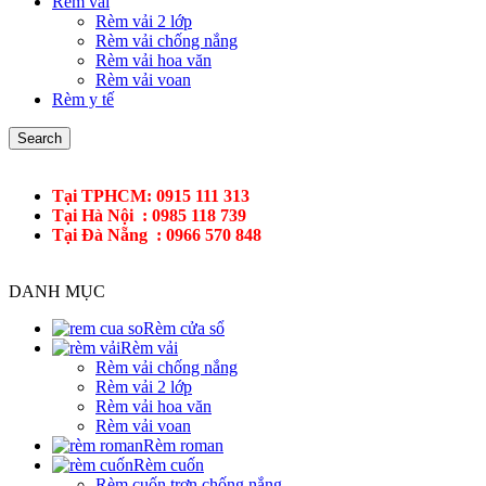
Rèm vải
Rèm vải 2 lớp
Rèm vải chống nắng
Rèm vải hoa văn
Rèm vải voan
Rèm y tế
Search
Tại TPHCM: 0915 111 313
Tại Hà Nội : 0985 118 739
Tại Đà Nẵng : 0966 570 848
DANH MỤC
Rèm cửa sổ
Rèm vải
Rèm vải chống nắng
Rèm vải 2 lớp
Rèm vải hoa văn
Rèm vải voan
Rèm roman
Rèm cuốn
Rèm cuốn trơn chống nắng