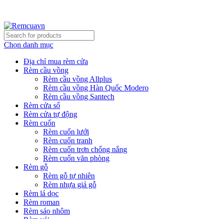
REMCUAVN MANG MẪU TƯ VẤN TẬN NƠI VÀ LẮP
ĐẶT MIỄN PHÍ
Chọn danh mục
Địa chỉ mua rèm cửa
Rèm cầu vồng
Rèm cầu vồng Allplus
Rèm cầu vồng Hàn Quốc Modero
Rèm cầu vồng Santech
Rèm cửa sổ
Rèm cửa tự động
Rèm cuốn
Rèm cuốn lưới
Rèm cuốn tranh
Rèm cuốn trơn chống nắng
Rèm cuốn văn phòng
Rèm gỗ
Rèm gỗ tự nhiên
Rèm nhựa giả gỗ
Rèm lá dọc
Rèm roman
Rèm sáo nhôm