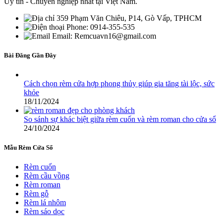
Uy tín - Chuyên nghiệp nhất tại Việt Nam.
359 Phạm Văn Chiêu, P14, Gò Vấp, TPHCM
Phone: 0914-355-535
Email: Remcuavn16@gmail.com
Bài Đăng Gần Đây
Cách chọn rèm cửa hợp phong thủy giúp gia tăng tài lộc, sức
khỏe
18/11/2024
So sánh sự khác biệt giữa rèm cuốn và rèm roman cho cửa sổ
24/10/2024
Mẫu Rèm Cửa Sổ
Rèm cuốn
Rèm cầu vồng
Rèm roman
Rèm gỗ
Rèm lá nhôm
Rèm sáo dọc