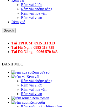
Rèm vải
Rèm vải 2 lớp
Rèm vải chống nắng
Rèm vải hoa văn
Rèm vải voan
Rèm y tế
Search
Tại TPHCM: 0915 111 313
Tại Hà Nội : 0985 118 739
Tại Đà Nẵng : 0966 570 848
DANH MỤC
Rèm cửa sổ
Rèm vải
Rèm vải chống nắng
Rèm vải 2 lớp
Rèm vải hoa văn
Rèm vải voan
Rèm roman
Rèm cuốn
Rèm cuốn trơn chống nắng