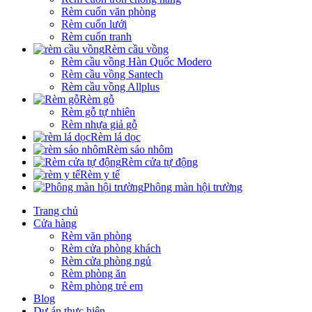
Rèm cuốn văn phòng
Rèm cuốn lưới
Rèm cuốn tranh
Rèm cầu vồng
Rèm cầu vồng Hàn Quốc Modero
Rèm cầu vồng Santech
Rèm cầu vồng Allplus
Rèm gỗ
Rèm gỗ tự nhiên
Rèm nhựa giả gỗ
Rèm lá dọc
Rèm sáo nhôm
Rèm cửa tự động
Rèm y tế
Phông màn hội trường
Trang chủ
Cửa hàng
Rèm văn phòng
Rèm cửa phòng khách
Rèm cửa phòng ngủ
Rèm phòng ăn
Rèm phòng trẻ em
Blog
Dự án thực hiện