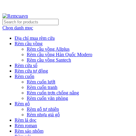
REMCUAVN MANG MẪU TƯ VẤN TẬN NƠI VÀ LẮP
ĐẶT MIỄN PHÍ
Chọn danh mục
Địa chỉ mua rèm cửa
Rèm cầu vồng
Rèm cầu vồng Allplus
Rèm cầu vồng Hàn Quốc Modero
Rèm cầu vồng Santech
Rèm cửa sổ
Rèm cửa tự động
Rèm cuốn
Rèm cuốn lưới
Rèm cuốn tranh
Rèm cuốn trơn chống nắng
Rèm cuốn văn phòng
Rèm gỗ
Rèm gỗ tự nhiên
Rèm nhựa giả gỗ
Rèm lá dọc
Rèm roman
Rèm sáo nhôm