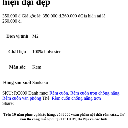
hiện đại đẹp
350.000
₫
Giá gốc là: 350.000 ₫.
260.000
₫
Giá hiện tại là:
260.000 ₫.
Đơn vị tính
M2
Chất liệu
100% Polyester
Màu sắc
Kem
Hãng sản xuất
Sankaku
SKU:
RC009
Danh mục:
Rèm cuốn
,
Rèm cuốn trơn chống nắng
,
Rèm cuốn văn phòng
Thẻ:
Rèm cuốn chống nắng trơn
Share:
Trên 10 năm phục vụ khác hàng, với 9000+ sản phẩm nội thất rèm cửa... Tư
vấn thi công miễn phí tại TP. HCM, Hà Nội và các tỉnh.