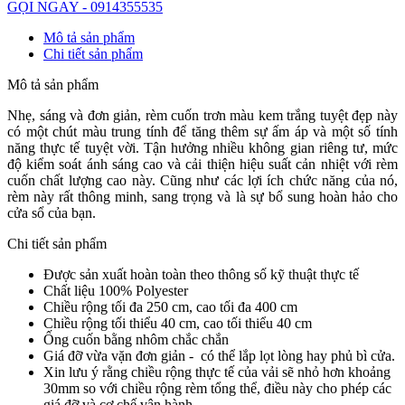
GỌI NGAY - 0914355535
Mô tả sản phẩm
Chi tiết sản phẩm
Mô tả sản phẩm
Nhẹ, sáng và đơn giản, rèm cuốn trơn màu kem trắng tuyệt đẹp này
có một chút màu trung tính để tăng thêm sự ấm áp và một số tính
năng thực tế tuyệt vời. Tận hưởng nhiều không gian riêng tư, mức
độ kiểm soát ánh sáng cao và cải thiện hiệu suất cản nhiệt với rèm
cuốn chất lượng cao này. Cũng như các lợi ích chức năng của nó,
rèm này rất thông minh, sang trọng và là sự bổ sung hoàn hảo cho
cửa sổ của bạn.
Chi tiết sản phẩm
Được sản xuất hoàn toàn theo thông số kỹ thuật thực tế
Chất liệu 100% Polyester
Chiều rộng tối đa 250 cm, cao tối đa 400 cm
Chiều rộng tối thiểu 40 cm, cao tối thiểu 40 cm
Ống cuốn bằng nhôm chắc chắn
Giá đỡ vừa vặn đơn giản - có thể lắp lọt lòng hay phủ bì cửa.
Xin lưu ý rằng chiều rộng thực tế của vải sẽ nhỏ hơn khoảng
30mm so với chiều rộng rèm tổng thể, điều này cho phép các
giá đỡ và cơ chế vận hành.