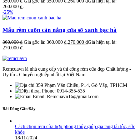
350.000
₫
Giá gốc là: 350.000 ₫.
260.000
₫
Giá hiện tại là:
260.000 ₫.
-25%
Mẫu rèm cuốn cản nắng cửa sổ xanh bạc hà
360.000
₫
Giá gốc là: 360.000 ₫.
270.000
₫
Giá hiện tại là:
270.000 ₫.
Remcuavn là nhà cung cấp và thi công rèm cửa đẹp Chất lượng -
Uy tín - Chuyên nghiệp nhất tại Việt Nam.
359 Phạm Văn Chiêu, P14, Gò Vấp, TPHCM
Phone: 0914-355-535
Email: Remcuavn16@gmail.com
Bài Đăng Gần Đây
Cách chọn rèm cửa hợp phong thủy giúp gia tăng tài lộc, sức
khỏe
18/11/2024