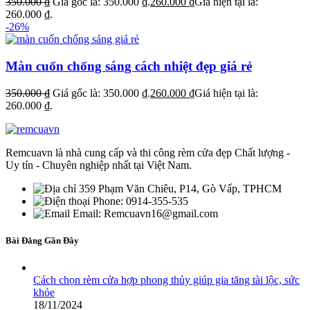
350.000
₫
Giá gốc là: 350.000 ₫.
260.000
₫
Giá hiện tại là:
260.000 ₫.
-26%
Màn cuốn chống sáng cách nhiệt đẹp giá rẻ
350.000
₫
Giá gốc là: 350.000 ₫.
260.000
₫
Giá hiện tại là:
260.000 ₫.
Remcuavn là nhà cung cấp và thi công rèm cửa đẹp Chất lượng -
Uy tín - Chuyên nghiệp nhất tại Việt Nam.
359 Phạm Văn Chiêu, P14, Gò Vấp, TPHCM
Phone: 0914-355-535
Email: Remcuavn16@gmail.com
Bài Đăng Gần Đây
Cách chọn rèm cửa hợp phong thủy giúp gia tăng tài lộc, sức
khỏe
18/11/2024