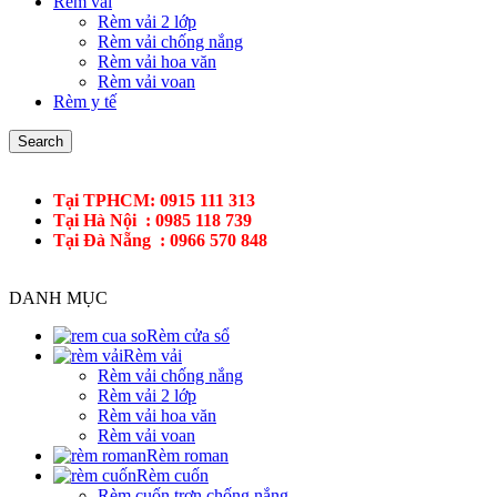
Rèm vải
Rèm vải 2 lớp
Rèm vải chống nắng
Rèm vải hoa văn
Rèm vải voan
Rèm y tế
Search
Tại TPHCM: 0915 111 313
Tại Hà Nội : 0985 118 739
Tại Đà Nẵng : 0966 570 848
DANH MỤC
Rèm cửa sổ
Rèm vải
Rèm vải chống nắng
Rèm vải 2 lớp
Rèm vải hoa văn
Rèm vải voan
Rèm roman
Rèm cuốn
Rèm cuốn trơn chống nắng