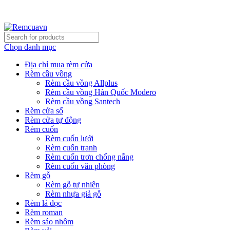
REMCUAVN MANG MẪU TƯ VẤN TẬN NƠI VÀ LẮP
ĐẶT MIỄN PHÍ
Chọn danh mục
Địa chỉ mua rèm cửa
Rèm cầu vồng
Rèm cầu vồng Allplus
Rèm cầu vồng Hàn Quốc Modero
Rèm cầu vồng Santech
Rèm cửa sổ
Rèm cửa tự động
Rèm cuốn
Rèm cuốn lưới
Rèm cuốn tranh
Rèm cuốn trơn chống nắng
Rèm cuốn văn phòng
Rèm gỗ
Rèm gỗ tự nhiên
Rèm nhựa giả gỗ
Rèm lá dọc
Rèm roman
Rèm sáo nhôm