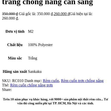
trắng chống nắng cản sáng
350.000
₫
Giá gốc là: 350.000 ₫.
260.000
₫
Giá hiện tại là:
260.000 ₫.
Đơn vị tính
M2
Chất liệu
100% Polyester
Màu sắc
Trắng
Hãng sản xuất
Sankaku
SKU:
RC010
Danh mục:
Rèm cuốn
,
Rèm cuốn trơn chống nắng
Thẻ:
Rèm cuốn chống nắng trơn
Share:
Trên 10 năm phục vụ khác hàng, với 9000+ sản phẩm nội thất rèm cửa... Tư
vấn thi công miễn phí tại TP. HCM, Hà Nội và các tỉnh.