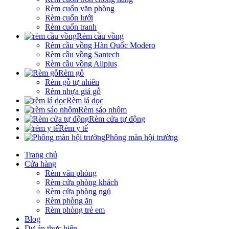
Rèm cuốn văn phòng
Rèm cuốn lưới
Rèm cuốn tranh
Rèm cầu vồng
Rèm cầu vồng Hàn Quốc Modero
Rèm cầu vồng Santech
Rèm cầu vồng Allplus
Rèm gỗ
Rèm gỗ tự nhiên
Rèm nhựa giả gỗ
Rèm lá dọc
Rèm sáo nhôm
Rèm cửa tự động
Rèm y tế
Phông màn hội trường
Trang chủ
Cửa hàng
Rèm văn phòng
Rèm cửa phòng khách
Rèm cửa phòng ngủ
Rèm phòng ăn
Rèm phòng trẻ em
Blog
Dự án thực hiện