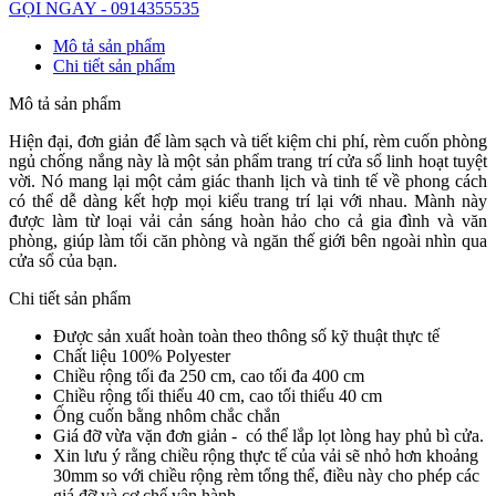
GỌI NGAY - 0914355535
Mô tả sản phẩm
Chi tiết sản phẩm
Mô tả sản phẩm
Hiện đại, đơn giản để làm sạch và tiết kiệm chi phí, rèm cuốn phòng
ngủ chống nắng này là một sản phẩm trang trí cửa sổ linh hoạt tuyệt
vời.
Nó mang lại một cảm giác thanh lịch và tinh tế về phong cách
có thể dễ dàng kết hợp mọi kiểu trang trí lại với nhau. Mành này
được làm từ loại vải cản sáng hoàn hảo cho cả gia đình và văn
phòng, giúp làm tối căn phòng và ngăn thế giới bên ngoài nhìn qua
cửa sổ của bạn.
Chi tiết sản phẩm
Được sản xuất hoàn toàn theo thông số kỹ thuật thực tế
Chất liệu 100% Polyester
Chiều rộng tối đa 250 cm, cao tối đa 400 cm
Chiều rộng tối thiểu 40 cm, cao tối thiểu 40 cm
Ống cuốn bằng nhôm chắc chắn
Giá đỡ vừa vặn đơn giản - có thể lắp lọt lòng hay phủ bì cửa.
Xin lưu ý rằng chiều rộng thực tế của vải sẽ nhỏ hơn khoảng
30mm so với chiều rộng rèm tổng thể, điều này cho phép các
giá đỡ và cơ chế vận hành.