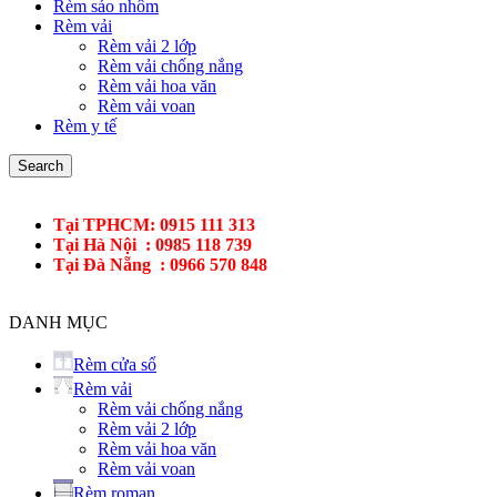
Rèm sáo nhôm
Rèm vải
Rèm vải 2 lớp
Rèm vải chống nắng
Rèm vải hoa văn
Rèm vải voan
Rèm y tế
Search
Tại TPHCM: 0915 111 313
Tại Hà Nội : 0985 118 739
Tại Đà Nẵng : 0966 570 848
DANH MỤC
Rèm cửa sổ
Rèm vải
Rèm vải chống nắng
Rèm vải 2 lớp
Rèm vải hoa văn
Rèm vải voan
Rèm roman