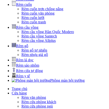
Rèm cuốn
Rèm cuốn trơn chống nắng
Rèm cuốn văn phòng
Rèm cuốn lưới
Rèm cuốn tranh
Rèm cầu vồng
Rèm cầu vồng Hàn Quốc Modero
Rèm cầu vồng Santech
Rèm cầu vồng Allplus
Rèm gỗ
Rèm gỗ tự nhiên
Rèm nhựa giả gỗ
Rèm lá dọc
Rèm sáo nhôm
Rèm cửa tự động
Rèm y tế
Phông màn hội trường
Trang chủ
Cửa hàng
Rèm văn phòng
Rèm cửa phòng khách
Rèm cửa phòng ngủ