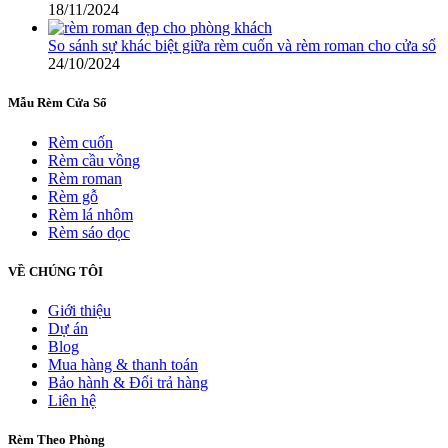
18/11/2024
So sánh sự khác biệt giữa rèm cuốn và rèm roman cho cửa sổ
24/10/2024
Mẫu Rèm Cửa Sổ
Rèm cuốn
Rèm cầu vồng
Rèm roman
Rèm gỗ
Rèm lá nhôm
Rèm sáo dọc
VỀ CHÚNG TÔI
Giới thiệu
Dự án
Blog
Mua hàng & thanh toán
Bảo hành & Đổi trả hàng
Liên hệ
Rèm Theo Phòng