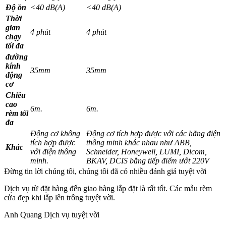
Độ ồn
<40 dB(A)
<40 dB(A)
Thời
gian
4 phút
4 phút
chạy
tối đa
đường
kính
35mm
35mm
động
cơ
Chiều
cao
6m.
6m.
rèm tối
đa
Động cơ không
Động cơ tích hợp được với các hãng điện
tích hợp được
thông minh khác nhau như ABB,
Khác
với điện thông
Schneider, Honeywell, LUMI, Dicom,
minh.
BKAV, DCIS bằng tiếp điểm ướt 220V
Đừng tin lời chúng tôi, chúng tôi đã có nhiều đánh giá tuyệt vời
Dịch vụ từ đặt hàng đến giao hàng lắp đặt là rất tốt.
Các mẫu rèm
cửa đẹp khi lắp lên trông tuyệt vời.
Anh Quang
Dịch vụ tuyệt vời