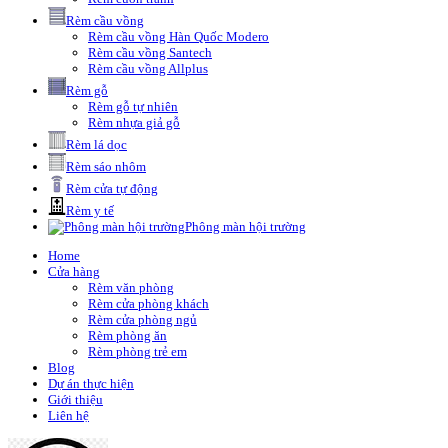
Rèm cầu vồng
Rèm cầu vồng Hàn Quốc Modero
Rèm cầu vồng Santech
Rèm cầu vồng Allplus
Rèm gỗ
Rèm gỗ tự nhiên
Rèm nhựa giả gỗ
Rèm lá dọc
Rèm sáo nhôm
Rèm cửa tự động
Rèm y tế
Phông màn hội trường
Home
Cửa hàng
Rèm văn phòng
Rèm cửa phòng khách
Rèm cửa phòng ngủ
Rèm phòng ăn
Rèm phòng trẻ em
Blog
Dự án thực hiện
Giới thiệu
Liên hệ