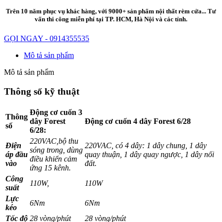
Trên 10 năm phục vụ khác hàng, với 9000+ sản phẩm nội thất rèm cửa... Tư
vấn thi công miễn phí tại TP. HCM, Hà Nội và các tỉnh.
GỌI NGAY - 0914355535
Mô tả sản phẩm
Mô tả sản phẩm
Thông số kỹ thuật
Động cơ cuốn 3
Thông
dây Forest
Động cơ cuốn 4 dây Forest 6/28
số
6/28:
220VAC,bộ thu
Điện
220VAC, có 4 dây: 1 dây chung, 1 dây
sóng trong, dùng
áp đầu
quay thuận, 1 dây quay ngược, 1 dây nối
điều khiển cảm
vào
đất.
ứng 15 kênh.
Công
110W,
110W
suất
Lực
6Nm
6Nm
kéo
Tốc độ
28 vòng/phút
28 vòng/phút