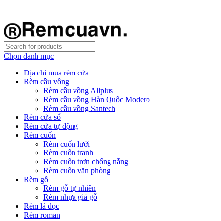
REMCUAVN MANG MẪU TƯ VẤN TẬN NƠI VÀ LẮP
ĐẶT MIỄN PHÍ
Chọn danh mục
Địa chỉ mua rèm cửa
Rèm cầu vồng
Rèm cầu vồng Allplus
Rèm cầu vồng Hàn Quốc Modero
Rèm cầu vồng Santech
Rèm cửa sổ
Rèm cửa tự động
Rèm cuốn
Rèm cuốn lưới
Rèm cuốn tranh
Rèm cuốn trơn chống nắng
Rèm cuốn văn phòng
Rèm gỗ
Rèm gỗ tự nhiên
Rèm nhựa giả gỗ
Rèm lá dọc
Rèm roman