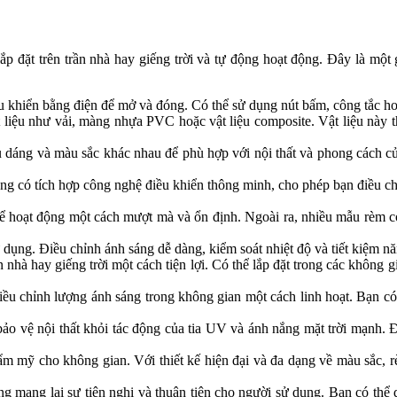
p đặt trên trần nhà hay giếng trời và tự động hoạt động. Đây là một
 khiển bằng điện để mở và đóng. Có thể sử dụng nút bấm, công tắc hoặ
t liệu như vải, màng nhựa PVC hoặc vật liệu composite. Vật liệu này
 dáng và màu sắc khác nhau để phù hợp với nội thất và phong cách c
ng có tích hợp công nghệ điều khiển thông minh, cho phép bạn điều ch
để hoạt động một cách mượt mà và ổn định. Ngoài ra, nhiều mẫu rèm cò
dụng. Điều chỉnh ánh sáng dễ dàng, kiểm soát nhiệt độ và tiết kiệm nă
n nhà hay giếng trời một cách tiện lợi. Có thể lắp đặt trong các khôn
ều chỉnh lượng ánh sáng trong không gian một cách linh hoạt. Bạn có
ảo vệ nội thất khỏi tác động của tia UV và ánh nắng mặt trời mạnh. Đi
m mỹ cho không gian. Với thiết kế hiện đại và đa dạng về màu sắc, rè
úng mang lại sự tiện nghi và thuận tiện cho người sử dụng. Bạn có thể