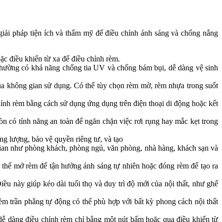
 giải pháp tiện ích và thẩm mỹ để điều chỉnh ánh sáng và chống nắng
c điều khiển từ xa để điều chỉnh rèm.
 thường có khả năng chống tia UV và chống bám bụi, dễ dàng vệ sinh
ủa không gian sử dụng. Có thể tùy chọn rèm mờ, rèm nhựa trong suốt
ỉnh rèm bằng cách sử dụng ứng dụng trên điện thoại di động hoặc kết
n có tính năng an toàn để ngăn chặn việc rơi rụng hay mắc kẹt trong
ng lượng, bảo vệ quyền riêng tư, và tạo
g gian như phòng khách, phòng ngủ, văn phòng, nhà hàng, khách sạn và
 thể mở rèm để tận hưởng ánh sáng tự nhiên hoặc đóng rèm để tạo ra
ều này giúp kéo dài tuổi thọ và duy trì độ mới của nội thất, như ghế
m trần phẳng tự động có thể phù hợp với bất kỳ phong cách nội thất
 dễ dàng điều chỉnh rèm chỉ bằng một nút bấm hoặc qua điều khiển từ