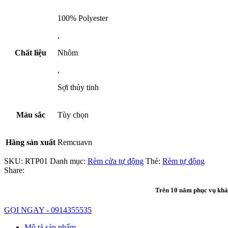
100% Polyester
,
Chất liệu
Nhôm
,
Sợi thủy tinh
Màu sắc
Tùy chọn
Hãng sản xuất
Remcuavn
SKU:
RTP01
Danh mục:
Rèm cửa tự động
Thẻ:
Rèm tự động
Share:
Trên 10 năm phục vụ khác
GỌI NGAY - 0914355535
Mô tả sản phẩm