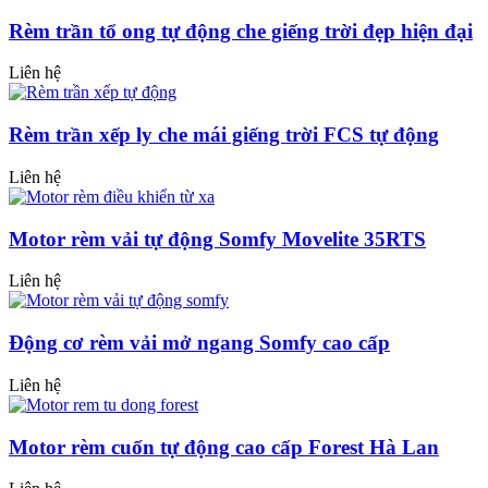
Rèm trần tổ ong tự động che giếng trời đẹp hiện đại
Liên hệ
Rèm trần xếp ly che mái giếng trời FCS tự động
Liên hệ
Motor rèm vải tự động Somfy Movelite 35RTS
Liên hệ
Động cơ rèm vải mở ngang Somfy cao cấp
Liên hệ
Motor rèm cuốn tự động cao cấp Forest Hà Lan