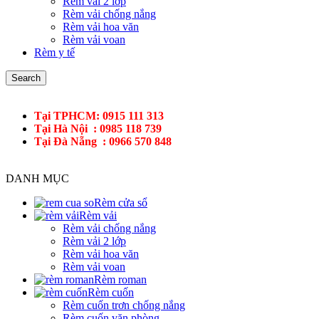
Rèm vải 2 lớp
Rèm vải chống nắng
Rèm vải hoa văn
Rèm vải voan
Rèm y tế
Search
Tại TPHCM: 0915 111 313
Tại Hà Nội : 0985 118 739
Tại Đà Nẵng : 0966 570 848
DANH MỤC
Rèm cửa sổ
Rèm vải
Rèm vải chống nắng
Rèm vải 2 lớp
Rèm vải hoa văn
Rèm vải voan
Rèm roman
Rèm cuốn
Rèm cuốn trơn chống nắng
Rèm cuốn văn phòng