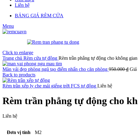
Liên hệ
BẢNG GIÁ RÈM CỬA
Menu
Click to enlarge
Trang chủ
Rèm cửa tự động
Rèm trần phẳng tự động cho không gian 
Màn vải đẹp phòng ngủ tạo điểm nhấn cho căn phòng
950.000
₫
Giá 
Back to products
Rèm trần xếp ly che mái giếng trời FCS tự động
Liên hệ
Rèm trần phẳng tự động cho khô
Liên hệ
Đơn vị tính
M2