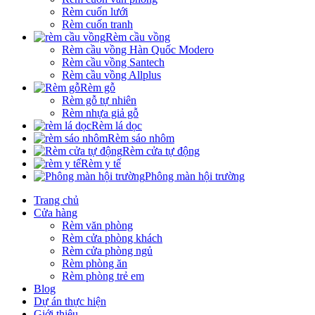
Rèm cuốn lưới
Rèm cuốn tranh
Rèm cầu vồng
Rèm cầu vồng Hàn Quốc Modero
Rèm cầu vồng Santech
Rèm cầu vồng Allplus
Rèm gỗ
Rèm gỗ tự nhiên
Rèm nhựa giả gỗ
Rèm lá dọc
Rèm sáo nhôm
Rèm cửa tự động
Rèm y tế
Phông màn hội trường
Trang chủ
Cửa hàng
Rèm văn phòng
Rèm cửa phòng khách
Rèm cửa phòng ngủ
Rèm phòng ăn
Rèm phòng trẻ em
Blog
Dự án thực hiện
Giới thiệu