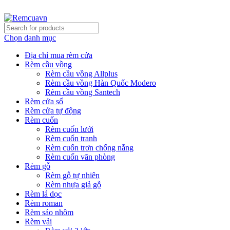
REMCUAVN MANG MẪU TƯ VẤN TẬN NƠI VÀ LẮP ĐẶT 
Chọn danh mục
Địa chỉ mua rèm cửa
Rèm cầu vồng
Rèm cầu vồng Allplus
Rèm cầu vồng Hàn Quốc Modero
Rèm cầu vồng Santech
Rèm cửa sổ
Rèm cửa tự động
Rèm cuốn
Rèm cuốn lưới
Rèm cuốn tranh
Rèm cuốn trơn chống nắng
Rèm cuốn văn phòng
Rèm gỗ
Rèm gỗ tự nhiên
Rèm nhựa giả gỗ
Rèm lá dọc
Rèm roman
Rèm sáo nhôm
Rèm vải