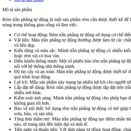
Mô tả sản phẩm
Rèm trần phẳng tự động là một sản phẩm rèm cửa được thiết kế để lắ
nóng trong không gian sống và làm việc.
Cơ chế hoạt động: Rèm trần phẳng tự động sử dụng cơ chế điều
Vật liệu: Màn trần phẳng tự động thường được làm từ các chấ
và bền đẹp.
Kiểu dáng và màu sắc: Mành trần phẳng tự động có nhiều kiểu
hoặc rèm vải có hoa văn.
Điều khiển thông minh: Một số phiên bản rèm trần phẳng tự độ
nối với hệ thống nhà thông minh.
Độ tin cậy và an toàn: Màn trần phẳng tự động được thiết kế 
quá trình hoạt động.
Lợi ích: Mẫu sản phẩm này mang lại nhiều lợi ích cho người sử 
Lắp đặt dễ dàng: Rèm trần phẳng tự động được lắp đặt trên trầ
nhiều nơi khác.
Kiểm soát ánh sáng: Mành trần phẳng tự động cho phép bạn đi
không gian tối hơn.
Bảo vệ nội thất: Sử dụng rèm trần phẳng tự động có thể giúp b
sofa, bàn, và sàn nhà.
Tăng tính thẩm mỹ: Màn trần phẳng tự động tạo điểm nhấn thẩ
nào, từ trang nhã đến hiện đại và tinh tế.
Tiện nghi và thuận tiện: Với tính năng tự động hoạt động, ch