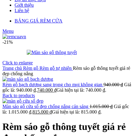
Giới thiệu
Liên hệ
BẢNG GIÁ RÈM CỬA
Menu
-21%
Click to enlarge
Trang chủ
Rèm gỗ
Rèm gỗ tự nhiên
Rèm sáo gỗ thông tuyết giá rẻ
đẹp chống nắng
Rèm gỗ bạch dương sang trọng cho mọi không gian
940.000
₫
Giá
gốc là: 940.000 ₫.
740.000
₫
Giá hiện tại là: 740.000 ₫.
Back to products
Màn sáo gỗ cửa sổ đẹp chống nắng cản sáng
1.015.000
₫
Giá gốc
là: 1.015.000 ₫.
815.000
₫
Giá hiện tại là: 815.000 ₫.
Rèm sáo gỗ thông tuyết giá rẻ