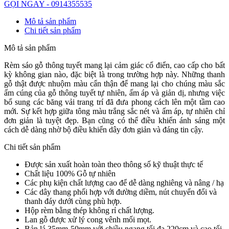
GỌI NGAY - 0914355535
Mô tả sản phẩm
Chi tiết sản phẩm
Mô tả sản phẩm
Rèm sáo gỗ thông tuyết mang lại cảm giác cổ điển, cao cấp cho bất
kỳ không gian nào, đặc biệt là trong trường hợp này.
Những thanh
gỗ thật được nhuộm màu cẩn thận để mang lại cho chúng màu sắc
ấm cúng của gỗ thông tuyết tự nhiên, ấm áp và giản dị, nhưng việc
bổ sung các băng vải trang trí đã đưa phong cách lên một tầm cao
mới.
Sự kết hợp giữa tông màu trắng sắc nét và ấm áp, tự nhiên chỉ
đơn giản là tuyệt đẹp.
Bạn cũng có thể điều khiển ánh sáng một
cách dễ dàng nhờ bộ điều khiển dây đơn giản và đáng tin cậy.
Chi tiết sản phẩm
Được sản xuất hoàn toàn theo thông số kỹ thuật thực tế
Chất liệu 100% Gỗ tự nhiên
Các phụ kiện chất lượng cao để dễ dàng nghiêng và nâng / hạ
Các dây thang phối hợp với đường diềm, nút chuyển đổi và
thanh đáy dưới cùng phù hợp.
Hộp rèm bằng thép không rỉ chất lượng.
Lan gỗ được xử lý cong vênh mối mọt.
Bản lá 35mm-50mm với chiều ngang tối đa 220cm và cao tối