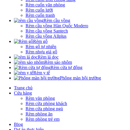
Rèm cuốn văn phòng
Rèm cuốn lưới
Rèm cuốn tranh
Rèm cầu vồng
Rèm cầu vồng Hàn Quốc Modero
Rèm cầu vồng Santech
Rèm cầu vồng Allplus
Rèm gỗ
Rèm gỗ tự nhiên
Rèm nhựa giả gỗ
Rèm lá dọc
Rèm sáo nhôm
Rèm cửa tự động
Rèm y tế
Phông màn hội trường
Trang chủ
Cửa hàng
Rèm văn phòng
Rèm cửa phòng khách
Rèm cửa phòng ngủ
Rèm phòng ăn
Rèm phòng trẻ em
Blog
Dự án thực hiện