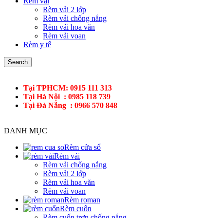
Rèm vải
Rèm vải 2 lớp
Rèm vải chống nắng
Rèm vải hoa văn
Rèm vải voan
Rèm y tế
Search
Tại TPHCM: 0915 111 313
Tại Hà Nội : 0985 118 739
Tại Đà Nẵng : 0966 570 848
DANH MỤC
Rèm cửa sổ
Rèm vải
Rèm vải chống nắng
Rèm vải 2 lớp
Rèm vải hoa văn
Rèm vải voan
Rèm roman
Rèm cuốn
Rèm cuốn trơn chống nắng