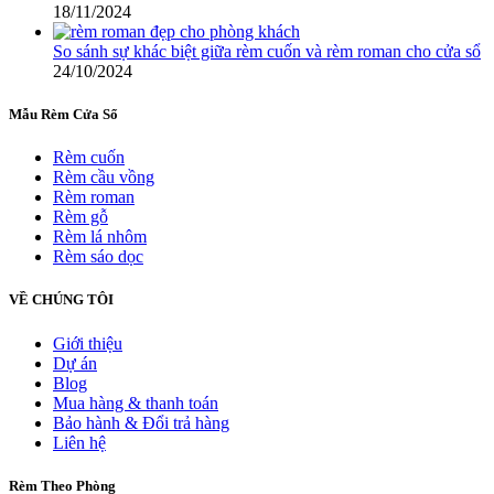
18/11/2024
So sánh sự khác biệt giữa rèm cuốn và rèm roman cho cửa sổ
24/10/2024
Mẫu Rèm Cửa Sổ
Rèm cuốn
Rèm cầu vồng
Rèm roman
Rèm gỗ
Rèm lá nhôm
Rèm sáo dọc
VỀ CHÚNG TÔI
Giới thiệu
Dự án
Blog
Mua hàng & thanh toán
Bảo hành & Đổi trả hàng
Liên hệ
Rèm Theo Phòng