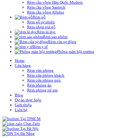
Rèm cầu vồng Hàn Quốc Modero
Rèm cầu vồng Santech
Rèm cầu vồng Allplus
Rèm gỗ
Rèm gỗ tự nhiên
Rèm nhựa giả gỗ
Rèm lá dọc
Rèm sáo nhôm
Rèm cửa tự động
Rèm y tế
Phông màn hội trường
Home
Cửa hàng
Rèm văn phòng
Rèm cửa phòng khách
Rèm cửa phòng ngủ
Rèm phòng ăn
Rèm phòng trẻ em
Blog
Dự án thực hiện
Giới thiệu
Liên hệ
Tại TPHCM
Chat Zalo
Tại Hà Nội
Tại Đà Nẵng