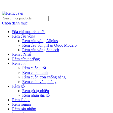
REMCUAVN MANG MẪU TƯ VẤN TẬN NƠI VÀ LẮP
ĐẶT MIỄN PHÍ
Chọn danh mục
Địa chỉ mua rèm cửa
Rèm cầu vồng
Rèm cầu vồng Allplus
Rèm cầu vồng Hàn Quốc Modero
Rèm cầu vồng Santech
Rèm cửa sổ
Rèm cửa tự động
Rèm cuốn
Rèm cuốn lưới
Rèm cuốn tranh
Rèm cuốn trơn chống nắng
Rèm cuốn văn phòng
Rèm gỗ
Rèm gỗ tự nhiên
Rèm nhựa giả gỗ
Rèm lá dọc
Rèm roman
Rèm sáo nhôm