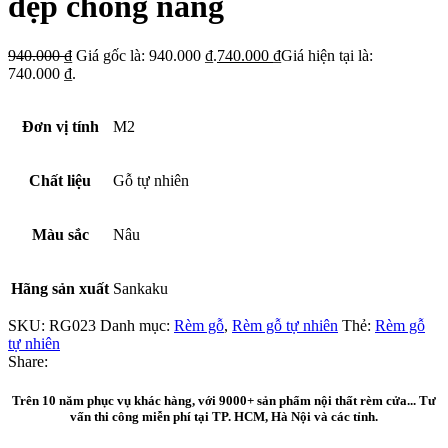
đẹp chống nắng
940.000
₫
Giá gốc là: 940.000 ₫.
740.000
₫
Giá hiện tại là:
740.000 ₫.
Đơn vị tính
M2
Chất liệu
Gỗ tự nhiên
Màu sắc
Nâu
Hãng sản xuất
Sankaku
SKU:
RG023
Danh mục:
Rèm gỗ
,
Rèm gỗ tự nhiên
Thẻ:
Rèm gỗ
tự nhiên
Share:
Trên 10 năm phục vụ khác hàng, với 9000+ sản phẩm nội thất rèm cửa... Tư
vấn thi công miễn phí tại TP. HCM, Hà Nội và các tỉnh.