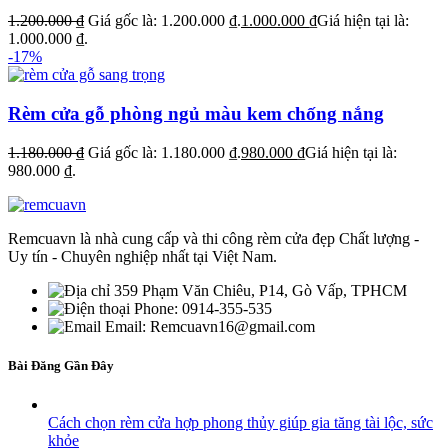
1.200.000
₫
Giá gốc là: 1.200.000 ₫.
1.000.000
₫
Giá hiện tại là:
1.000.000 ₫.
-17%
Rèm cửa gỗ phòng ngủ màu kem chống nắng
1.180.000
₫
Giá gốc là: 1.180.000 ₫.
980.000
₫
Giá hiện tại là:
980.000 ₫.
Remcuavn là nhà cung cấp và thi công rèm cửa đẹp Chất lượng -
Uy tín - Chuyên nghiệp nhất tại Việt Nam.
359 Phạm Văn Chiêu, P14, Gò Vấp, TPHCM
Phone: 0914-355-535
Email: Remcuavn16@gmail.com
Bài Đăng Gần Đây
Cách chọn rèm cửa hợp phong thủy giúp gia tăng tài lộc, sức
khỏe