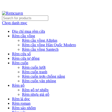
REMCUAVN MANG MẪU TƯ VẤN TẬN NƠI VÀ LẮP
ĐẶT MIỄN PHÍ
Chọn danh mục
Địa chỉ mua rèm cửa
Rèm cầu vồng
Rèm cầu vồng Allplus
Rèm cầu vồng Hàn Quốc Modero
Rèm cầu vồng Santech
Rèm cửa sổ
Rèm cửa tự động
Rèm cuốn
Rèm cuốn lưới
Rèm cuốn tranh
Rèm cuốn trơn chống nắng
Rèm cuốn văn phòng
Rèm gỗ
Rèm gỗ tự nhiên
Rèm nhựa giả gỗ
Rèm lá dọc
Rèm roman
Rèm sáo nhôm