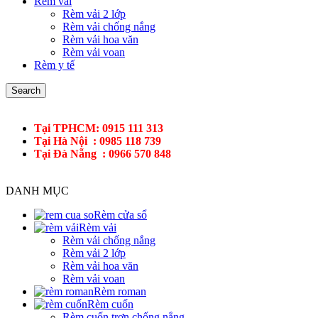
Rèm vải
Rèm vải 2 lớp
Rèm vải chống nắng
Rèm vải hoa văn
Rèm vải voan
Rèm y tế
Search
Tại TPHCM: 0915 111 313
Tại Hà Nội : 0985 118 739
Tại Đà Nẵng : 0966 570 848
DANH MỤC
Rèm cửa sổ
Rèm vải
Rèm vải chống nắng
Rèm vải 2 lớp
Rèm vải hoa văn
Rèm vải voan
Rèm roman
Rèm cuốn
Rèm cuốn trơn chống nắng