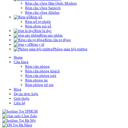
Rèm cầu vồng Hàn Quốc Modero
Rèm cầu vồng Santech
Rèm cầu vồng Allplus
Rèm gỗ
Rèm gỗ tự nhiên
Rèm nhựa giả gỗ
Rèm lá dọc
Rèm sáo nhôm
Rèm cửa tự động
Rèm y tế
Phông màn hội trường
Home
Cửa hàng
Rèm văn phòng
Rèm cửa phòng khách
Rèm cửa phòng ngủ
Rèm phòng ăn
Rèm phòng trẻ em
Blog
Dự án thực hiện
Giới thiệu
Liên hệ
Tại TPHCM
Chat Zalo
Tại Hà Nội
Tại Đà Nẵng