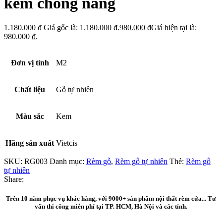
kem chống nắng
1.180.000
₫
Giá gốc là: 1.180.000 ₫.
980.000
₫
Giá hiện tại là:
980.000 ₫.
Đơn vị tính
M2
Chất liệu
Gỗ tự nhiên
Màu sắc
Kem
Hãng sản xuất
Vietcis
SKU:
RG003
Danh mục:
Rèm gỗ
,
Rèm gỗ tự nhiên
Thẻ:
Rèm gỗ
tự nhiên
Share:
Trên 10 năm phục vụ khác hàng, với 9000+ sản phẩm nội thất rèm cửa... Tư
vấn thi công miễn phí tại TP. HCM, Hà Nội và các tỉnh.