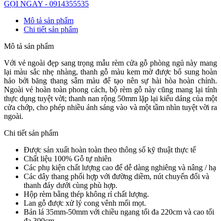
GỌI NGAY - 0914355535
Mô tả sản phẩm
Chi tiết sản phẩm
Mô tả sản phẩm
Với vẻ ngoài đẹp sang trọng mẫu rèm cửa gỗ phòng ngủ này mang
lại màu sắc nhẹ nhàng, thanh gỗ màu kem mờ được bổ sung hoàn
hảo bởi băng thang sẫm màu để tạo nên sự hài hòa hoàn chỉnh.
Ngoài vẻ hoàn toàn phong cách, bộ rèm gỗ này cũng mang lại tính
thực dụng tuyệt vời; thanh nan rộng 50mm lặp lại kiểu dáng của một
cửa chớp, cho phép nhiều ánh sáng vào và một tầm nhìn tuyệt vời ra
ngoài.
Chi tiết sản phẩm
Được sản xuất hoàn toàn theo thông số kỹ thuật thực tế
Chất liệu 100% Gỗ tự nhiên
Các phụ kiện chất lượng cao để dễ dàng nghiêng và nâng / hạ
Các dây thang phối hợp với đường diềm, nút chuyển đổi và
thanh đáy dưới cùng phù hợp.
Hộp rèm bằng thép không rỉ chất lượng.
Lan gỗ được xử lý cong vênh mối mọt.
Bản lá 35mm-50mm với chiều ngang tối đa 220cm và cao tối
đa 300cm.