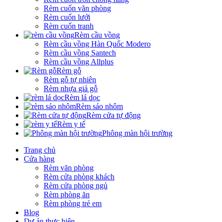
Rèm cuốn văn phòng
Rèm cuốn lưới
Rèm cuốn tranh
Rèm cầu vồng
Rèm cầu vồng Hàn Quốc Modero
Rèm cầu vồng Santech
Rèm cầu vồng Allplus
Rèm gỗ
Rèm gỗ tự nhiên
Rèm nhựa giả gỗ
Rèm lá dọc
Rèm sáo nhôm
Rèm cửa tự động
Rèm y tế
Phông màn hội trường
Trang chủ
Cửa hàng
Rèm văn phòng
Rèm cửa phòng khách
Rèm cửa phòng ngủ
Rèm phòng ăn
Rèm phòng trẻ em
Blog
Dự án thực hiện