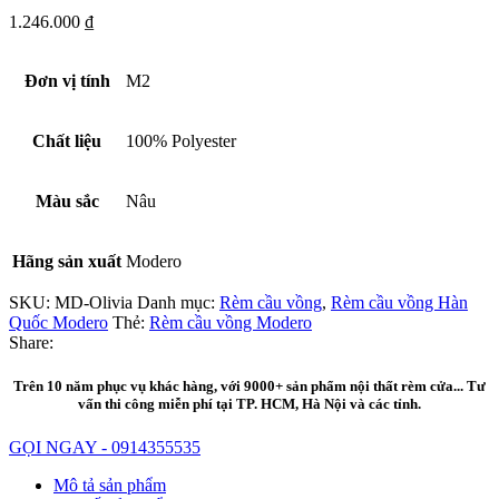
1.246.000
₫
Đơn vị tính
M2
Chất liệu
100% Polyester
Màu sắc
Nâu
Hãng sản xuất
Modero
SKU:
MD-Olivia
Danh mục:
Rèm cầu vồng
,
Rèm cầu vồng Hàn
Quốc Modero
Thẻ:
Rèm cầu vồng Modero
Share:
Trên 10 năm phục vụ khác hàng, với 9000+ sản phẩm nội thất rèm cửa... Tư
vấn thi công miễn phí tại TP. HCM, Hà Nội và các tỉnh.
GỌI NGAY - 0914355535
Mô tả sản phẩm