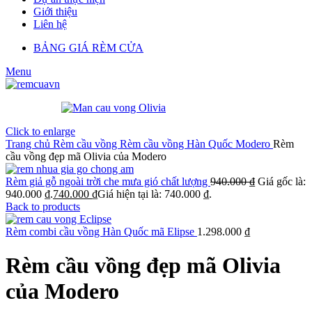
Giới thiệu
Liên hệ
BẢNG GIÁ RÈM CỬA
Menu
Click to enlarge
Trang chủ
Rèm cầu vồng
Rèm cầu vồng Hàn Quốc Modero
Rèm
cầu vồng đẹp mã Olivia của Modero
Rèm giả gỗ ngoài trời che mưa gió chất lượng
940.000
₫
Giá gốc là:
940.000 ₫.
740.000
₫
Giá hiện tại là: 740.000 ₫.
Back to products
Rèm combi cầu vồng Hàn Quốc mã Elipse
1.298.000
₫
Rèm cầu vồng đẹp mã Olivia
của Modero