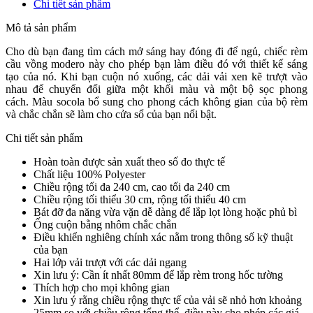
Chi tiết sản phẩm
Mô tả sản phẩm
Cho dù bạn đang tìm cách mở sáng hay đóng đi để ngủ, chiếc rèm
cầu vồng modero này cho phép bạn làm điều đó với thiết kế sáng
tạo của nó.
Khi bạn cuộn nó xuống, các dải vải xen kẽ trượt vào
nhau để chuyển đổi giữa một khối màu và một bộ sọc phong
cách.
Màu socola bổ sung cho phong cách không gian của bộ rèm
và chắc chắn sẽ làm cho cửa sổ của bạn nổi bật.
Chi tiết sản phẩm
Hoàn toàn được sản xuất theo số đo thực tế
Chất liệu 100% Polyester
Chiều rộng tối đa 240 cm, cao tối đa 240 cm
Chiều rộng tối thiểu 30 cm, rộng tối thiểu 40 cm
Bát đỡ đa năng vừa vặn dễ dàng để lắp lọt lòng hoặc phủ bì
Ống cuộn bằng nhôm chắc chắn
Điều khiển nghiêng chính xác nằm trong thông số kỹ thuật
của bạn
Hai lớp vải trượt với các dải ngang
Xin lưu ý: Cần ít nhất 80mm để lắp rèm trong hốc tường
Thích hợp cho mọi không gian
Xin lưu ý rằng chiều rộng thực tế của vải sẽ nhỏ hơn khoảng
25mm so với chiều rộng tổng thể, điều này cho phép các giá