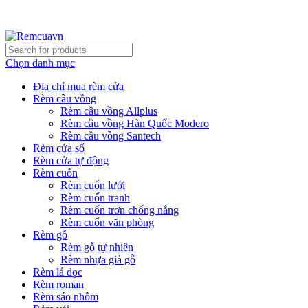
REMCUAVN MANG MẪU TƯ VẤN TẬN NƠI VÀ LẮP
ĐẶT MIỄN PHÍ
Chọn danh mục
Địa chỉ mua rèm cửa
Rèm cầu vồng
Rèm cầu vồng Allplus
Rèm cầu vồng Hàn Quốc Modero
Rèm cầu vồng Santech
Rèm cửa sổ
Rèm cửa tự động
Rèm cuốn
Rèm cuốn lưới
Rèm cuốn tranh
Rèm cuốn trơn chống nắng
Rèm cuốn văn phòng
Rèm gỗ
Rèm gỗ tự nhiên
Rèm nhựa giả gỗ
Rèm lá dọc
Rèm roman
Rèm sáo nhôm