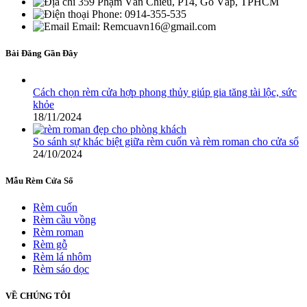
359 Phạm Văn Chiêu, P14, Gò Vấp, TPHCM
Phone: 0914-355-535
Email: Remcuavn16@gmail.com
Bài Đăng Gần Đây
Cách chọn rèm cửa hợp phong thủy giúp gia tăng tài lộc, sức
khỏe
18/11/2024
So sánh sự khác biệt giữa rèm cuốn và rèm roman cho cửa sổ
24/10/2024
Mẫu Rèm Cửa Sổ
Rèm cuốn
Rèm cầu vồng
Rèm roman
Rèm gỗ
Rèm lá nhôm
Rèm sáo dọc
VỀ CHÚNG TÔI