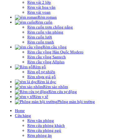
Rèm vải 2 lớp
Rèm vải hoa văn
Rèm vải voan
Rèm roman
Rèm cuốn
Rèm cuốn trơn chống nắng
Rèm cuốn văn phòng
Rèm cuốn lưới
Rèm cuốn tranh
Rèm cầu vồng
Rèm cầu vồng Hàn Quốc Modero
Rèm cầu vồng Santech
Rèm cầu vồng Allplus
Rèm gỗ
Rèm gỗ tự nhiên
Rèm nhựa giả gỗ
Rèm lá dọc
Rèm sáo nhôm
Rèm cửa tự động
Rèm y tế
Phông màn hội trường
Home
Cửa hàng
Rèm văn phòng
Rèm cửa phòng khách
Rèm cửa phòng ngủ
Rèm phòng ăn