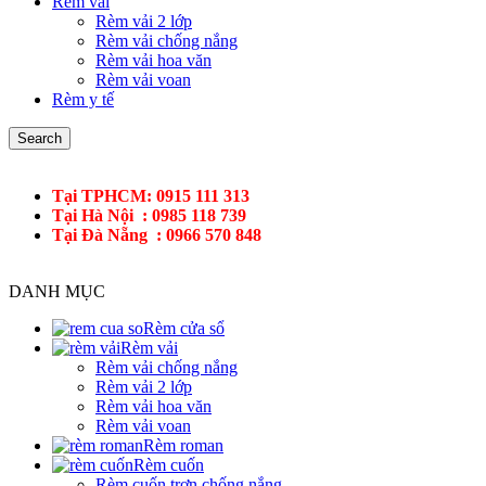
Rèm vải
Rèm vải 2 lớp
Rèm vải chống nắng
Rèm vải hoa văn
Rèm vải voan
Rèm y tế
Search
Tại TPHCM: 0915 111 313
Tại Hà Nội : 0985 118 739
Tại Đà Nẵng : 0966 570 848
DANH MỤC
Rèm cửa sổ
Rèm vải
Rèm vải chống nắng
Rèm vải 2 lớp
Rèm vải hoa văn
Rèm vải voan
Rèm roman
Rèm cuốn
Rèm cuốn trơn chống nắng