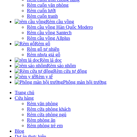
Rèm cuốn văn phòng
Rèm cuốn lưới
Rèm cuốn tranh
Rèm cầu vồng
Rèm cầu vồng Hàn Quốc Modero
Rèm cầu vồng Santech
Rèm cầu vồng Allplus
Rèm gỗ
Rèm gỗ tự nhiên
Rèm nhựa giả gỗ
Rèm lá dọc
Rèm sáo nhôm
Rèm cửa tự động
Rèm y tế
Phông màn hội trường
Trang chủ
Cửa hàng
Rèm văn phòng
Rèm cửa phòng khách
Rèm cửa phòng ngủ
Rèm phòng ăn
Rèm phòng trẻ em
Blog
Dự án thực hiện