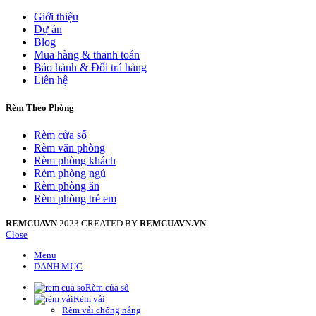
Giới thiệu
Dự án
Blog
Mua hàng & thanh toán
Bảo hành & Đổi trả hàng
Liên hệ
Rèm Theo Phòng
Rèm cửa sổ
Rèm văn phòng
Rèm phòng khách
Rèm phòng ngủ
Rèm phòng ăn
Rèm phòng trẻ em
REMCUAVN
2023 CREATED BY
REMCUAVN.VN
Close
Menu
DANH MỤC
Rèm cửa sổ
Rèm vải
Rèm vải chống nắng