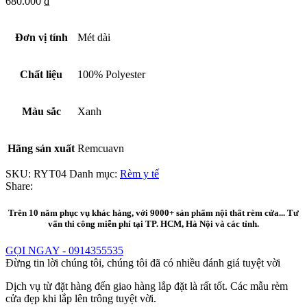
680.000
₫
Đơn vị tính
Mét dài
Chất liệu
100% Polyester
Màu sắc
Xanh
Hãng sản xuất
Remcuavn
SKU:
RYT04
Danh mục:
Rèm y tế
Share:
Trên 10 năm phục vụ khác hàng, với 9000+ sản phẩm nội thất rèm cửa... Tư
vấn thi công miễn phí tại TP. HCM, Hà Nội và các tỉnh.
GỌI NGAY - 0914355535
Đừng tin lời chúng tôi, chúng tôi đã có nhiều đánh giá tuyệt vời
Dịch vụ từ đặt hàng đến giao hàng lắp đặt là rất tốt.
Các mẫu rèm
cửa đẹp khi lắp lên trông tuyệt vời.