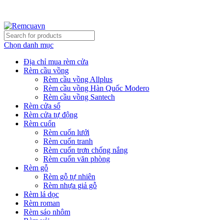
REMCUAVN MANG MẪU TƯ VẤN TẬN NƠI VÀ LẮP
ĐẶT MIỄN PHÍ
Chọn danh mục
Địa chỉ mua rèm cửa
Rèm cầu vồng
Rèm cầu vồng Allplus
Rèm cầu vồng Hàn Quốc Modero
Rèm cầu vồng Santech
Rèm cửa sổ
Rèm cửa tự động
Rèm cuốn
Rèm cuốn lưới
Rèm cuốn tranh
Rèm cuốn trơn chống nắng
Rèm cuốn văn phòng
Rèm gỗ
Rèm gỗ tự nhiên
Rèm nhựa giả gỗ
Rèm lá dọc
Rèm roman
Rèm sáo nhôm