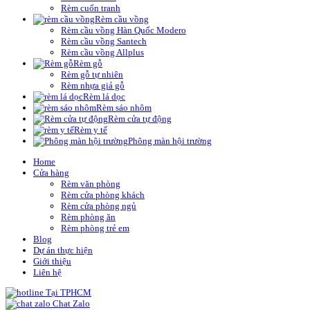
Rèm cuốn tranh
Rèm cầu vồng
Rèm cầu vồng Hàn Quốc Modero
Rèm cầu vồng Santech
Rèm cầu vồng Allplus
Rèm gỗ
Rèm gỗ tự nhiên
Rèm nhựa giả gỗ
Rèm lá dọc
Rèm sáo nhôm
Rèm cửa tự động
Rèm y tế
Phông màn hội trường
Home
Cửa hàng
Rèm văn phòng
Rèm cửa phòng khách
Rèm cửa phòng ngủ
Rèm phòng ăn
Rèm phòng trẻ em
Blog
Dự án thực hiện
Giới thiệu
Liên hệ
Tại TPHCM
Chat Zalo