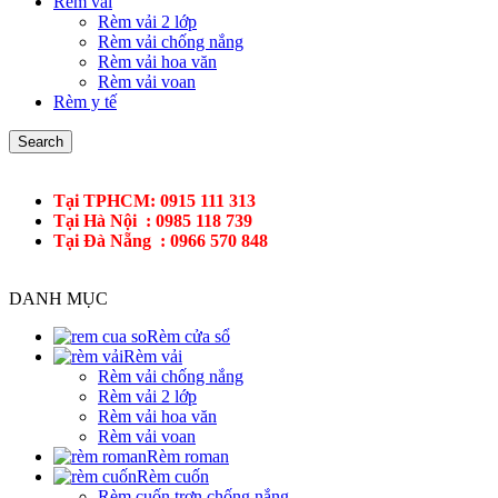
Rèm vải
Rèm vải 2 lớp
Rèm vải chống nắng
Rèm vải hoa văn
Rèm vải voan
Rèm y tế
Search
Tại TPHCM: 0915 111 313
Tại Hà Nội : 0985 118 739
Tại Đà Nẵng : 0966 570 848
DANH MỤC
Rèm cửa sổ
Rèm vải
Rèm vải chống nắng
Rèm vải 2 lớp
Rèm vải hoa văn
Rèm vải voan
Rèm roman
Rèm cuốn
Rèm cuốn trơn chống nắng