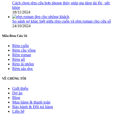
Cách chọn rèm cửa hợp phong thủy giúp gia tăng tài lộc, sức
khỏe
18/11/2024
So sánh sự khác biệt giữa rèm cuốn và rèm roman cho cửa sổ
24/10/2024
Mẫu Rèm Cửa Sổ
Rèm cuốn
Rèm cầu vồng
Rèm roman
Rèm gỗ
Rèm lá nhôm
Rèm sáo dọc
VỀ CHÚNG TÔI
Giới thiệu
Dự án
Blog
Mua hàng & thanh toán
Bảo hành & Đổi trả hàng
Liên hệ