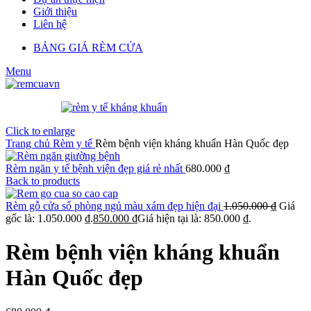
Giới thiệu
Liên hệ
BẢNG GIÁ RÈM CỬA
Menu
Click to enlarge
Trang chủ
Rèm y tế
Rèm bệnh viện kháng khuẩn Hàn Quốc đẹp
Rèm ngăn y tế bệnh viện đẹp giá rẻ nhất
680.000
₫
Back to products
Rèm gỗ cửa sổ phòng ngủ màu xám đẹp hiện đại
1.050.000
₫
Giá
gốc là: 1.050.000 ₫.
850.000
₫
Giá hiện tại là: 850.000 ₫.
Rèm bệnh viện kháng khuẩn
Hàn Quốc đẹp