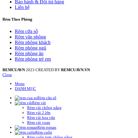
Bảo hành & Đổi trả hàng
Liên hệ
Rèm Theo Phòng
Rèm cửa sổ
Rèm văn phòng
Rèm phòng khách
Rèm phòng ngủ
Rèm phòng ăn
Rèm phòng trẻ em
REMCUAVN
2023 CREATED BY
REMCUAVN.VN
Close
Menu
DANH MỤC
Rèm cửa sổ
Rèm vải
Rèm vải chống nắng
Rèm vải 2 lớp
Rèm vải hoa văn
Rèm vải voan
Rèm roman
Rèm cuốn
Rèm cuốn trơn chống nắng