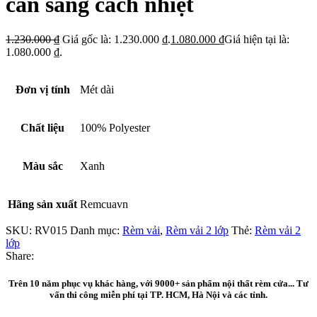
cản sáng cách nhiệt
1.230.000
₫
Giá gốc là: 1.230.000 ₫.
1.080.000
₫
Giá hiện tại là:
1.080.000 ₫.
Đơn vị tính
Mét dài
Chất liệu
100% Polyester
Màu sắc
Xanh
Hãng sản xuất
Remcuavn
SKU:
RV015
Danh mục:
Rèm vải
,
Rèm vải 2 lớp
Thẻ:
Rèm vải 2
lớp
Share:
Trên 10 năm phục vụ khác hàng, với 9000+ sản phẩm nội thất rèm cửa... Tư
vấn thi công miễn phí tại TP. HCM, Hà Nội và các tỉnh.