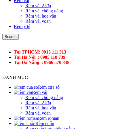
Rèm vải
Rèm vải 2 lớp
Rèm vải chống nắng
Rèm vải hoa văn
Rèm vải voan
Rèm y tế
Search
Tại TPHCM: 0915 111 313
Tại Hà Nội : 0985 118 739
Tại Đà Nẵng : 0966 570 848
DANH MỤC
Rèm cửa sổ
Rèm vải
Rèm vải chống nắng
Rèm vải 2 lớp
Rèm vải hoa văn
Rèm vải voan
Rèm roman
Rèm cuốn
Rèm cuốn trơn chống nắng