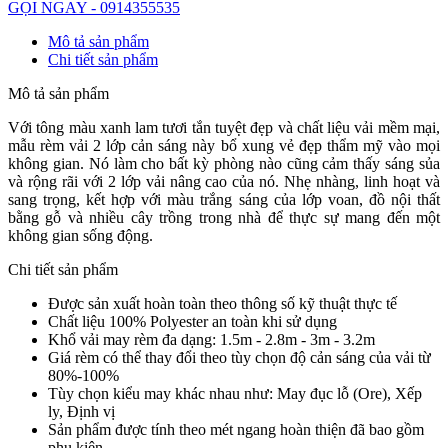
GỌI NGAY - 0914355535
Mô tả sản phẩm
Chi tiết sản phẩm
Mô tả sản phẩm
Với tông màu xanh lam tươi tắn tuyệt đẹp và chất liệu vải mềm mại,
mẫu rèm vải 2 lớp cản sáng này bổ xung vẻ đẹp thẩm mỹ vào mọi
không gian. Nó
làm cho bất kỳ phòng nào cũng cảm thấy sáng sủa
và rộng rãi với 2 lớp vải nâng cao của nó. Nhẹ nhàng, linh hoạt và
sang trọng, kết hợp với màu trắng sáng của lớp voan, đồ nội thất
bằng gỗ và nhiều cây trồng trong nhà để thực sự mang đến một
không gian sống động.
Chi tiết sản phẩm
Được sản xuất hoàn toàn theo thông số kỹ thuật thực tế
Chất liệu 100% Polyester an toàn khi sử dụng
Khổ vải may rèm đa dạng: 1.5m - 2.8m - 3m - 3.2m
Giá rèm có thể thay đổi theo tùy chọn độ cản sáng của vải từ
80%-100%
Tùy chọn kiểu may khác nhau như: May đục lỗ (Ore), Xếp
ly, Định vị
Sản phẩm được tính theo mét ngang hoàn thiện đã bao gồm
phụ kiện