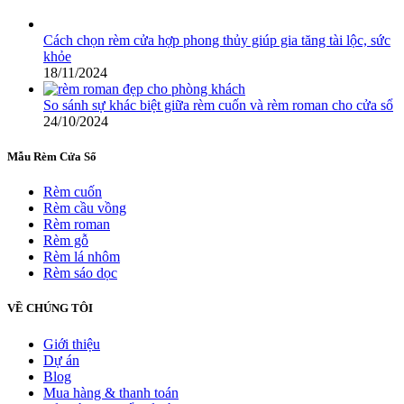
Cách chọn rèm cửa hợp phong thủy giúp gia tăng tài lộc, sức
khỏe
18/11/2024
So sánh sự khác biệt giữa rèm cuốn và rèm roman cho cửa sổ
24/10/2024
Mẫu Rèm Cửa Sổ
Rèm cuốn
Rèm cầu vồng
Rèm roman
Rèm gỗ
Rèm lá nhôm
Rèm sáo dọc
VỀ CHÚNG TÔI
Giới thiệu
Dự án
Blog
Mua hàng & thanh toán