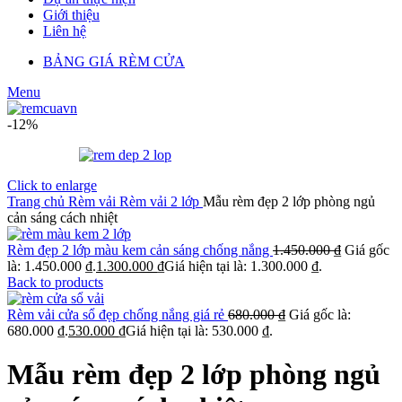
Giới thiệu
Liên hệ
BẢNG GIÁ RÈM CỬA
Menu
-12%
Click to enlarge
Trang chủ
Rèm vải
Rèm vải 2 lớp
Mẫu rèm đẹp 2 lớp phòng ngủ
cản sáng cách nhiệt
Rèm đẹp 2 lớp màu kem cản sáng chống nắng
1.450.000
₫
Giá gốc
là: 1.450.000 ₫.
1.300.000
₫
Giá hiện tại là: 1.300.000 ₫.
Back to products
Rèm vải cửa sổ đẹp chống nắng giá rẻ
680.000
₫
Giá gốc là:
680.000 ₫.
530.000
₫
Giá hiện tại là: 530.000 ₫.
Mẫu rèm đẹp 2 lớp phòng ngủ