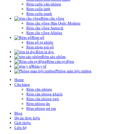
Rèm cuốn văn phòng
Rèm cuốn lưới
Rèm cuốn tranh
Rèm cầu vồng
Rèm cầu vồng Hàn Quốc Modero
Rèm cầu vồng Santech
Rèm cầu vồng Allplus
Rèm gỗ
Rèm gỗ tự nhiên
Rèm nhựa giả gỗ
Rèm lá dọc
Rèm sáo nhôm
Rèm cửa tự động
Rèm y tế
Phông màn hội trường
Home
Cửa hàng
Rèm văn phòng
Rèm cửa phòng khách
Rèm cửa phòng ngủ
Rèm phòng ăn
Rèm phòng trẻ em
Blog
Dự án thực hiện
Giới thiệu
Liên hệ