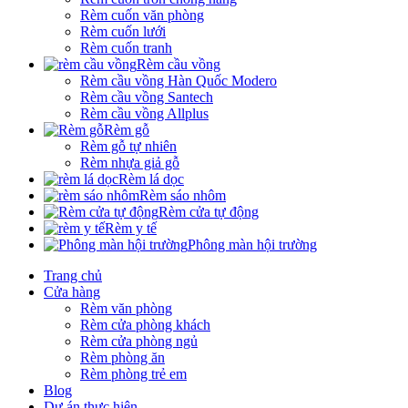
Rèm cuốn văn phòng
Rèm cuốn lưới
Rèm cuốn tranh
Rèm cầu vồng
Rèm cầu vồng Hàn Quốc Modero
Rèm cầu vồng Santech
Rèm cầu vồng Allplus
Rèm gỗ
Rèm gỗ tự nhiên
Rèm nhựa giả gỗ
Rèm lá dọc
Rèm sáo nhôm
Rèm cửa tự động
Rèm y tế
Phông màn hội trường
Trang chủ
Cửa hàng
Rèm văn phòng
Rèm cửa phòng khách
Rèm cửa phòng ngủ
Rèm phòng ăn
Rèm phòng trẻ em
Blog
Dự án thực hiện