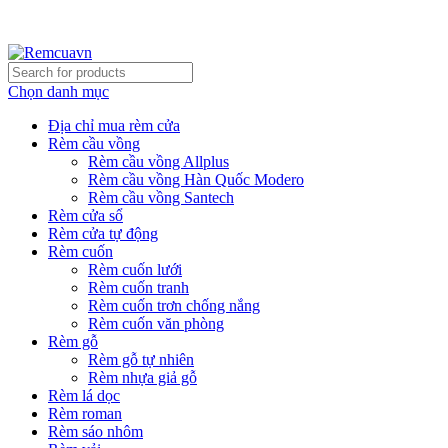
REMCUAVN MANG MẪU TƯ VẤN TẬN NƠI VÀ LẮP
ĐẶT MIỄN PHÍ
Chọn danh mục
Địa chỉ mua rèm cửa
Rèm cầu vồng
Rèm cầu vồng Allplus
Rèm cầu vồng Hàn Quốc Modero
Rèm cầu vồng Santech
Rèm cửa sổ
Rèm cửa tự động
Rèm cuốn
Rèm cuốn lưới
Rèm cuốn tranh
Rèm cuốn trơn chống nắng
Rèm cuốn văn phòng
Rèm gỗ
Rèm gỗ tự nhiên
Rèm nhựa giả gỗ
Rèm lá dọc
Rèm roman
Rèm sáo nhôm