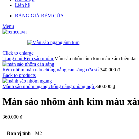
Liên hệ
BẢNG GIÁ RÈM CỬA
Menu
Click to enlarge
Trang chủ
Rèm sáo nhôm
Màn sáo nhôm ánh kim màu xám hiện đại
Rèm nhôm màu nâu chống nắng cản sáng cửa sổ
340.000
₫
Back to products
Mành sáo nhôm ngang chống nắng phòng ngủ
340.000
₫
Màn sáo nhôm ánh kim màu xám
360.000
₫
Đơn vị tính
M2