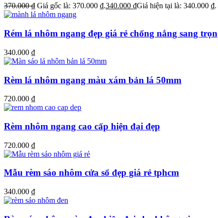
370.000
₫
Giá gốc là: 370.000 ₫.
340.000
₫
Giá hiện tại là: 340.000 ₫.
Rém lá nhôm ngang đẹp giá rẻ chống nắng sang trọ
340.000
₫
Rèm lá nhôm ngang màu xám bản lá 50mm
720.000
₫
Rèm nhôm ngang cao cấp hiện đại đẹp
720.000
₫
Mẫu rèm sáo nhôm cửa sổ đẹp giá rẻ tphcm
340.000
₫