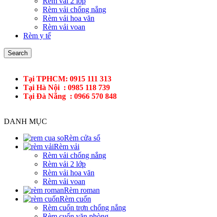
Rèm vải 2 lớp
Rèm vải chống nắng
Rèm vải hoa văn
Rèm vải voan
Rèm y tế
Search
Tại TPHCM: 0915 111 313
Tại Hà Nội : 0985 118 739
Tại Đà Nẵng : 0966 570 848
DANH MỤC
Rèm cửa sổ
Rèm vải
Rèm vải chống nắng
Rèm vải 2 lớp
Rèm vải hoa văn
Rèm vải voan
Rèm roman
Rèm cuốn
Rèm cuốn trơn chống nắng
Rèm cuốn văn phòng