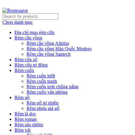
REMCUAVN MANG MẪU TƯ VẤN TẬN NƠI VÀ LẮP ĐẶT 
Chọn danh mục
Địa chỉ mua rèm cửa
Rèm cầu vồng
Rèm cầu vồng Allplus
Rèm cầu vồng Hàn Quốc Modero
Rèm cầu vồng Santech
Rèm cửa sổ
Rèm cửa tự động
Rèm cuốn
Rèm cuốn lưới
Rèm cuốn tranh
Rèm cuốn trơn chống nắng
Rèm cuốn văn phòng
Rèm gỗ
Rèm gỗ tự nhiên
Rèm nhựa giả gỗ
Rèm lá dọc
Rèm roman
Rèm sáo nhôm
Rèm vải