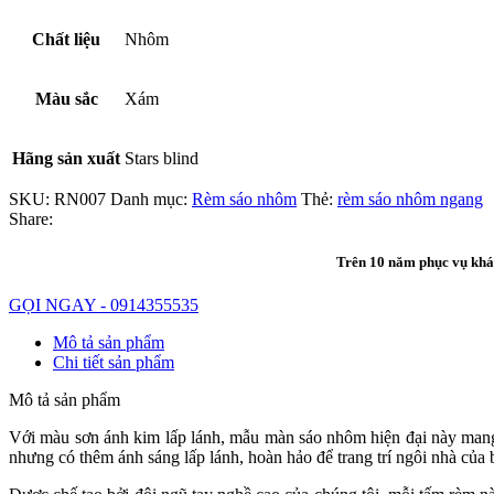
Chất liệu
Nhôm
Màu sắc
Xám
Hãng sản xuất
Stars blind
SKU:
RN007
Danh mục:
Rèm sáo nhôm
Thẻ:
rèm sáo nhôm ngang
Share:
Trên 10 năm phục vụ khác
GỌI NGAY - 0914355535
Mô tả sản phẩm
Chi tiết sản phẩm
Mô tả sản phẩm
Với màu sơn ánh kim lấp lánh, mẫu màn sáo nhôm hiện đại này mang 
nhưng có thêm ánh sáng lấp lánh, hoàn hảo để trang trí ngôi nhà của 