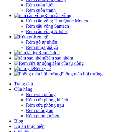
Rèm cuốn lưới
Rèm cuốn tranh
Rèm cầu vồng
Rèm cầu vồng Hàn Quốc Modero
Rèm cầu vồng Santech
Rèm cầu vồng Allplus
Rèm gỗ
Rèm gỗ tự nhiên
Rèm nhựa giả gỗ
Rèm lá dọc
Rèm sáo nhôm
Rèm cửa tự động
Rèm y tế
Phông màn hội trường
Trang chủ
Cửa hàng
Rèm văn phòng
Rèm cửa phòng khách
Rèm cửa phòng ngủ
Rèm phòng ăn
Rèm phòng trẻ em
Blog
Dự án thực hiện
Giới thiệu