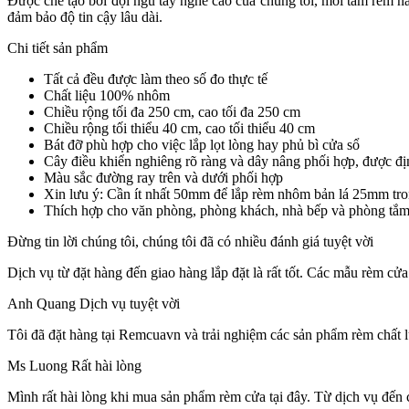
Được chế tạo bởi đội ngũ tay nghề cao của chúng tôi, mỗi tấm rèm n
đảm bảo độ tin cậy lâu dài.
Chi tiết sản phẩm
Tất cả đều được làm theo số đo thực tế
Chất liệu 100% nhôm
Chiều rộng tối đa 250 cm, cao tối đa 250 cm
Chiều rộng tối thiểu 40 cm, cao tối thiểu 40 cm
Bát đỡ phù hợp cho việc lắp lọt lòng hay phủ bì cửa sổ
Cây điều khiển nghiêng rõ ràng và dây nâng phối hợp, được địn
Màu sắc đường ray trên và dưới phối hợp
Xin lưu ý: Cần ít nhất 50mm để lắp rèm nhôm bản lá 25mm tr
Thích hợp cho văn phòng, phòng khách, nhà bếp và phòng tắ
Đừng tin lời chúng tôi, chúng tôi đã có nhiều đánh giá tuyệt vời
Dịch vụ từ đặt hàng đến giao hàng lắp đặt là rất tốt.
Các mẫu rèm cửa đ
Anh Quang
Dịch vụ tuyệt vời
Tôi đã đặt hàng tại Remcuavn và trải nghiệm các sản phẩm rèm chất lư
Ms Luong
Rất hài lòng
Mình rất hài lòng khi mua sản phẩm rèm cửa tại đây. Từ dịch vụ đến 