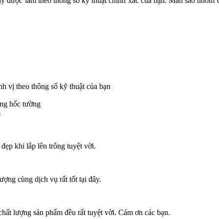
ày được làm theo thông số kỹ thuật chính xác của bạn.
Màn sáo nhôm củ
h vị theo thông số kỹ thuật của bạn
ong hốc tường
m
ẹp khi lắp lên trông tuyệt vời.
ợng cùng dịch vụ rất tốt tại đây.
chất lượng sản phẩm đều rất tuyệt vời. Cám ơn các bạn.