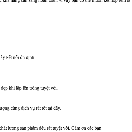
ợc khả năng cản sáng hoàn toàn, vì vậy bạn có thể muốn kết hợp rèm lá
ây kết nối ổn định
ẹp khi lắp lên trông tuyệt vời.
ợng cùng dịch vụ rất tốt tại đây.
chất lượng sản phẩm đều rất tuyệt vời. Cám ơn các bạn.