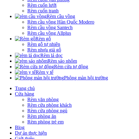
Rèm cuốn lưới
Rèm cuốn tranh
Rèm cầu vồng
Rèm cầu vồng Hàn Quốc Modero
Rèm cầu vồng Santech
Rèm cầu vồng Allplus
Rèm gỗ
Rèm gỗ tự nhiên
Rèm nhựa giả gỗ
Rèm lá dọc
Rèm sáo nhôm
Rèm cửa tự động
Rèm y tế
Phông màn hội trường
Trang chủ
Cửa hàng
Rèm văn phòng
Rèm cửa phòng khách
Rèm cửa phòng ngủ
Rèm phòng ăn
Rèm phòng trẻ em
Blog
Dự án thực hiện
Giới thiệu