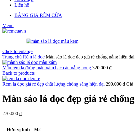
Liên hệ
BẢNG GIÁ RÈM CỬA
Menu
Click to enlarge
Trang chủ
Rèm lá dọc
Màn sáo lá dọc đẹp giá rẻ chống nắng hiện đại
Mẫu rèm lá đứng màu xám bạc cản nắng nóng
320.000
₫
Back to products
Rèm lá dọc giá rẻ đẹp chất lượng chống sáng hiện đại
290.000
₫
Giá 
Màn sáo lá dọc đẹp giá rẻ chống
270.000
₫
Đơn vị tính
M2