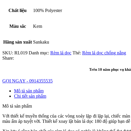
Chất liệu
100% Polyester
Màu sắc
Kem
Hãng sản xuất
Sankaku
SKU:
RL019
Danh mục:
Rèm lá dọc
Thẻ:
Rèm lá dọc chống nắng
Share:
Trên 10 năm phục vụ khác
GỌI NGAY - 0914355535
Mô tả sản phẩm
Chi tiết sản phẩm
Mô tả sản phẩm
Với thiết kế truyền thống của các vòng xoáy lặp đi lặp lại, chiếc mà
màu ấm áp tuyệt vời.
Thiết kế xoay lật bản lá dọc 180 độ giúp bạn 