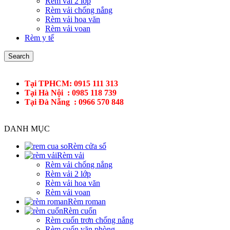
Rèm vải 2 lớp
Rèm vải chống nắng
Rèm vải hoa văn
Rèm vải voan
Rèm y tế
Search
Tại TPHCM: 0915 111 313
Tại Hà Nội : 0985 118 739
Tại Đà Nẵng : 0966 570 848
DANH MỤC
Rèm cửa sổ
Rèm vải
Rèm vải chống nắng
Rèm vải 2 lớp
Rèm vải hoa văn
Rèm vải voan
Rèm roman
Rèm cuốn
Rèm cuốn trơn chống nắng
Rèm cuốn văn phòng