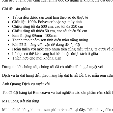
Xin lưu ý rằng bản chất của rèm lá dọc có nghĩa là không thể đạt đư
Chi tiết sản phẩm
Tất cả đều được sản xuất làm theo số đo thực tế
Chất liệu 100% Polyester hoặc sợi thủy tinh
Chiều rộng tối đa 600 cm, cao tối đa 350 cm
Chiều rộng tối thiểu 50 cm, cao tối thiểu 50 cm
Bản lá rộng 89mm - 100mm
Thanh treo nhôm sơn tĩnh điện màu trắng mỏng
Bát đỡ đa năng vừa vặn dễ dàng để lắp đặt
Hoàn thiện với móc treo nhựa trên cùng màu trắng, tạ dưới và d
Lá dọc có thể kéo sang hai bên hoặc được tách ở giữa
Thích hợp cho mọi không gian
Đừng tin lời chúng tôi, chúng tôi đã có nhiều đánh giá tuyệt vời
Dịch vụ từ đặt hàng đến giao hàng lắp đặt là rất tốt.
Các mẫu rèm cửa đ
Anh Quang
Dịch vụ tuyệt vời
Tôi đã đặt hàng tại Remcuavn và trải nghiệm các sản phẩm rèm chất lư
Ms Luong
Rất hài lòng
Mình rất hài lòng khi mua sản phẩm rèm cửa tại đây. Từ dịch vụ đến 