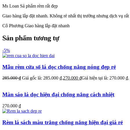
Ms Loan
Sả phẩm rèm rất đẹp
Giao hàng lắp đặt nhanh.
Không rẻ nhất thị trường nhưng dịch vụ rất 
Cô Phương
Giao hàng lắp đặt nhanh
Sản phẩm tương tự
-5%
Mẫu rèm cửa sổ lá dọc chống nắng nóng đẹp rẻ
285.000
₫
Giá gốc là: 285.000 ₫.
270.000
₫
Giá hiện tại là: 270.000 ₫.
Màn sáo lá dọc hiện đại chống nắng cách nhiệt
270.000
₫
Rèm lá sách màu trắng chống nắng hiện đại giá rẻ