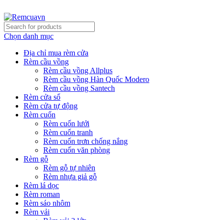
REMCUAVN MANG MẪU TƯ VẤN TẬN NƠI VÀ LẮP ĐẶT 
Chọn danh mục
Địa chỉ mua rèm cửa
Rèm cầu vồng
Rèm cầu vồng Allplus
Rèm cầu vồng Hàn Quốc Modero
Rèm cầu vồng Santech
Rèm cửa sổ
Rèm cửa tự động
Rèm cuốn
Rèm cuốn lưới
Rèm cuốn tranh
Rèm cuốn trơn chống nắng
Rèm cuốn văn phòng
Rèm gỗ
Rèm gỗ tự nhiên
Rèm nhựa giả gỗ
Rèm lá dọc
Rèm roman
Rèm sáo nhôm
Rèm vải