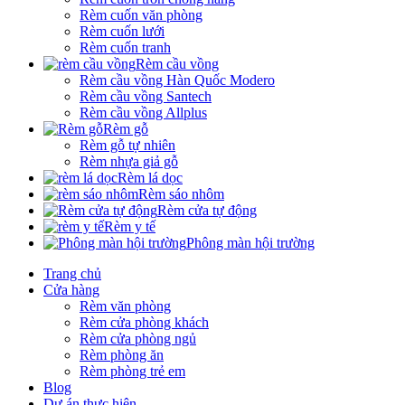
Rèm cuốn văn phòng
Rèm cuốn lưới
Rèm cuốn tranh
Rèm cầu vồng
Rèm cầu vồng Hàn Quốc Modero
Rèm cầu vồng Santech
Rèm cầu vồng Allplus
Rèm gỗ
Rèm gỗ tự nhiên
Rèm nhựa giả gỗ
Rèm lá dọc
Rèm sáo nhôm
Rèm cửa tự động
Rèm y tế
Phông màn hội trường
Trang chủ
Cửa hàng
Rèm văn phòng
Rèm cửa phòng khách
Rèm cửa phòng ngủ
Rèm phòng ăn
Rèm phòng trẻ em
Blog
Dự án thực hiện