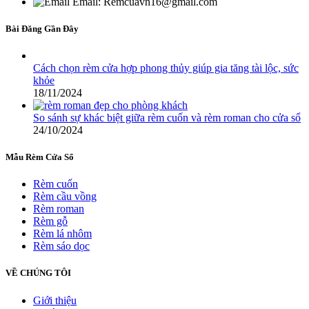
Email: Remcuavn16@gmail.com
Bài Đăng Gần Đây
Cách chọn rèm cửa hợp phong thủy giúp gia tăng tài lộc, sức
khỏe
18/11/2024
So sánh sự khác biệt giữa rèm cuốn và rèm roman cho cửa sổ
24/10/2024
Mẫu Rèm Cửa Sổ
Rèm cuốn
Rèm cầu vồng
Rèm roman
Rèm gỗ
Rèm lá nhôm
Rèm sáo dọc
VỀ CHÚNG TÔI
Giới thiệu