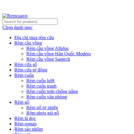
REMCUAVN MANG MẪU TƯ VẤN TẬN NƠI VÀ LẮP
ĐẶT MIỄN PHÍ
Chọn danh mục
Địa chỉ mua rèm cửa
Rèm cầu vồng
Rèm cầu vồng Allplus
Rèm cầu vồng Hàn Quốc Modero
Rèm cầu vồng Santech
Rèm cửa sổ
Rèm cửa tự động
Rèm cuốn
Rèm cuốn lưới
Rèm cuốn tranh
Rèm cuốn trơn chống nắng
Rèm cuốn văn phòng
Rèm gỗ
Rèm gỗ tự nhiên
Rèm nhựa giả gỗ
Rèm lá dọc
Rèm roman
Rèm sáo nhôm