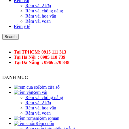
Rèm vải
Rèm vải 2 lớp
Rèm vải chống nắng
Rèm vải hoa văn
Rèm vải voan
Rèm y tế
Search
Tại TPHCM: 0915 111 313
Tại Hà Nội : 0985 118 739
Tại Đà Nẵng : 0966 570 848
DANH MỤC
Rèm cửa sổ
Rèm vải
Rèm vải chống nắng
Rèm vải 2 lớp
Rèm vải hoa văn
Rèm vải voan
Rèm roman
Rèm cuốn
Rèm cuốn trơn chống nắng