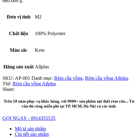
680.000
₫
Đơn vị tính
M2
Chất liệu
100% Polyester
Màu sắc
Kem
Hãng sản xuất
Allplus
SKU:
AP-001
Danh mục:
Rèm cầu vồng
,
Rèm cầu vồng Allplus
Thẻ:
Rèm cầu vồng Allplus
Share:
Trên 10 năm phục vụ khác hàng, với 9000+ sản phẩm nội thất rèm cửa... Tư
vấn thi công miễn phí tại TP. HCM, Hà Nội và các tỉnh.
GỌI NGAY - 0914355535
Mô tả sản phẩm
Chi tiết sản phẩm