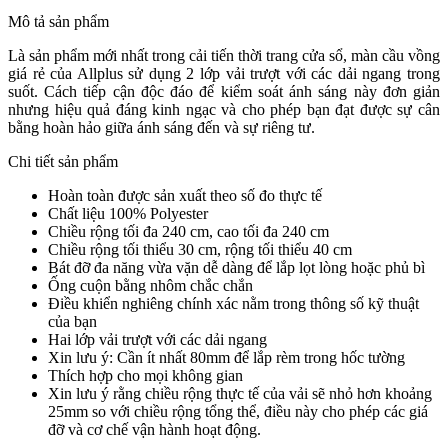
Mô tả sản phẩm
Là sản phẩm mới nhất trong cải tiến thời trang cửa sổ, màn cầu vồng
giá rẻ của Allplus sử dụng 2 lớp vải trượt với các dải ngang trong
suốt.
Cách tiếp cận độc đáo để kiểm soát ánh sáng này đơn giản
nhưng hiệu quả đáng kinh ngạc và cho phép bạn đạt được sự cân
bằng hoàn hảo giữa ánh sáng đến và sự riêng tư.
Chi tiết sản phẩm
Hoàn toàn được sản xuất theo số đo thực tế
Chất liệu 100% Polyester
Chiều rộng tối đa 240 cm, cao tối đa 240 cm
Chiều rộng tối thiểu 30 cm, rộng tối thiểu 40 cm
Bát đỡ đa năng vừa vặn dễ dàng để lắp lọt lòng hoặc phủ bì
Ống cuộn bằng nhôm chắc chắn
Điều khiển nghiêng chính xác nằm trong thông số kỹ thuật
của bạn
Hai lớp vải trượt với các dải ngang
Xin lưu ý: Cần ít nhất 80mm để lắp rèm trong hốc tường
Thích hợp cho mọi không gian
Xin lưu ý rằng chiều rộng thực tế của vải sẽ nhỏ hơn khoảng
25mm so với chiều rộng tổng thể, điều này cho phép các giá
đỡ và cơ chế vận hành hoạt động.