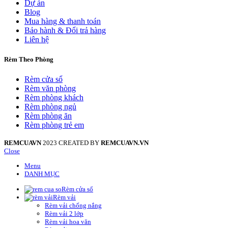
Dự án
Blog
Mua hàng & thanh toán
Bảo hành & Đổi trả hàng
Liên hệ
Rèm Theo Phòng
Rèm cửa sổ
Rèm văn phòng
Rèm phòng khách
Rèm phòng ngủ
Rèm phòng ăn
Rèm phòng trẻ em
REMCUAVN
2023 CREATED BY
REMCUAVN.VN
Close
Menu
DANH MỤC
Rèm cửa sổ
Rèm vải
Rèm vải chống nắng
Rèm vải 2 lớp
Rèm vải hoa văn