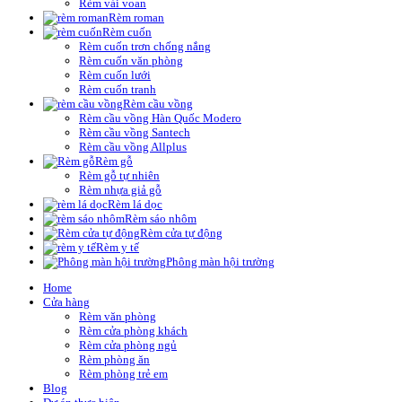
Rèm vải voan
Rèm roman
Rèm cuốn
Rèm cuốn trơn chống nắng
Rèm cuốn văn phòng
Rèm cuốn lưới
Rèm cuốn tranh
Rèm cầu vồng
Rèm cầu vồng Hàn Quốc Modero
Rèm cầu vồng Santech
Rèm cầu vồng Allplus
Rèm gỗ
Rèm gỗ tự nhiên
Rèm nhựa giả gỗ
Rèm lá dọc
Rèm sáo nhôm
Rèm cửa tự động
Rèm y tế
Phông màn hội trường
Home
Cửa hàng
Rèm văn phòng
Rèm cửa phòng khách
Rèm cửa phòng ngủ
Rèm phòng ăn
Rèm phòng trẻ em
Blog