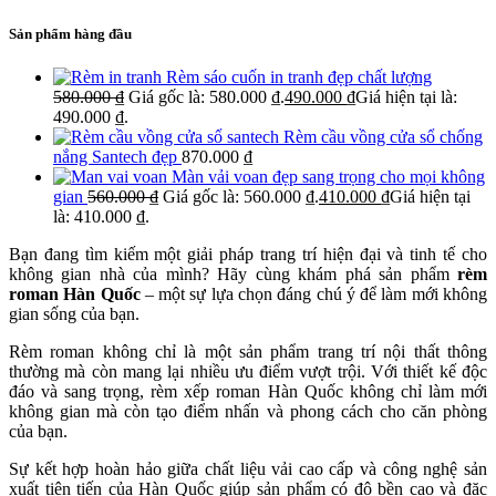
Sản phẩm hàng đầu
Rèm sáo cuốn in tranh đẹp chất lượng
580.000
₫
Giá gốc là: 580.000 ₫.
490.000
₫
Giá hiện tại là:
490.000 ₫.
Rèm cầu vồng cửa sổ chống
nắng Santech đẹp
870.000
₫
Màn vải voan đẹp sang trọng cho mọi không
gian
560.000
₫
Giá gốc là: 560.000 ₫.
410.000
₫
Giá hiện tại
là: 410.000 ₫.
Bạn đang tìm kiếm một giải pháp trang trí hiện đại và tinh tế cho
không gian nhà của mình? Hãy cùng khám phá sản phẩm
rèm
roman Hàn Quốc
– một sự lựa chọn đáng chú ý để làm mới không
gian sống của bạn.
Rèm roman không chỉ là một sản phẩm trang trí nội thất thông
thường mà còn mang lại nhiều ưu điểm vượt trội. Với thiết kế độc
đáo và sang trọng, rèm xếp roman Hàn Quốc không chỉ làm mới
không gian mà còn tạo điểm nhấn và phong cách cho căn phòng
của bạn.
Sự kết hợp hoàn hảo giữa chất liệu vải cao cấp và công nghệ sản
xuất tiên tiến của Hàn Quốc giúp sản phẩm có độ bền cao và đặc