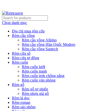
REMCUAVN MANG MẪU TƯ VẤN TẬN NƠI VÀ LẮP
ĐẶT MIỄN PHÍ
Chọn danh mục
Địa chỉ mua rèm cửa
Rèm cầu vồng
Rèm cầu vồng Allplus
Rèm cầu vồng Hàn Quốc Modero
Rèm cầu vồng Santech
Rèm cửa sổ
Rèm cửa tự động
Rèm cuốn
Rèm cuốn lưới
Rèm cuốn tranh
Rèm cuốn trơn chống nắng
Rèm cuốn văn phòng
Rèm gỗ
Rèm gỗ tự nhiên
Rèm nhựa giả gỗ
Rèm lá dọc
Rèm roman
Rèm sáo nhôm