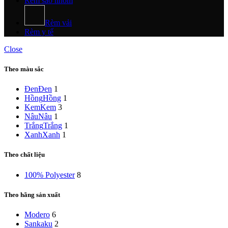
Rèm sáo nhôm
Rèm vải
Rèm y tế
Close
Theo màu sắc
Đen
Đen
1
Hồng
Hồng
1
Kem
Kem
3
Nâu
Nâu
1
Trắng
Trắng
1
Xanh
Xanh
1
Theo chất liệu
100% Polyester
8
Theo hãng sản xuất
Modero
6
Sankaku
2