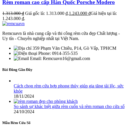
Rèm roman cao cấp Hàn Quốc Porsche Modero
1.313.000
₫
Giá gốc là: 1.313.000 ₫.
1.243.000
₫
Giá hiện tại là:
1.243.000 ₫.
Remcuavn là nhà cung cấp và thi công rèm cửa đẹp Chất lượng -
Uy tín - Chuyên nghiệp nhất tại Việt Nam.
359 Phạm Văn Chiêu, P14, Gò Vấp, TPHCM
Phone: 0914-355-535
Email: Remcuavn16@gmail.com
Bài Đăng Gần Đây
Cách chọn rèm cửa hợp phong thủy giúp gia tăng tài lộc, sức
khỏe
18/11/2024
So sánh sự khác biệt giữa rèm cuốn và rèm roman cho cửa sổ
24/10/2024
Mẫu Rèm Cửa Sổ