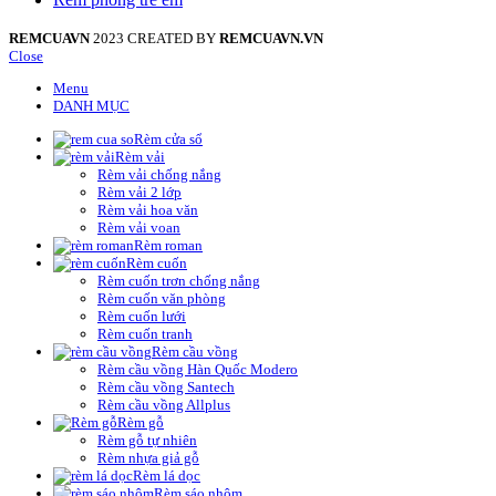
REMCUAVN
2023 CREATED BY
REMCUAVN.VN
Close
Menu
DANH MỤC
Rèm cửa sổ
Rèm vải
Rèm vải chống nắng
Rèm vải 2 lớp
Rèm vải hoa văn
Rèm vải voan
Rèm roman
Rèm cuốn
Rèm cuốn trơn chống nắng
Rèm cuốn văn phòng
Rèm cuốn lưới
Rèm cuốn tranh
Rèm cầu vồng
Rèm cầu vồng Hàn Quốc Modero
Rèm cầu vồng Santech
Rèm cầu vồng Allplus
Rèm gỗ
Rèm gỗ tự nhiên
Rèm nhựa giả gỗ
Rèm lá dọc
Rèm sáo nhôm