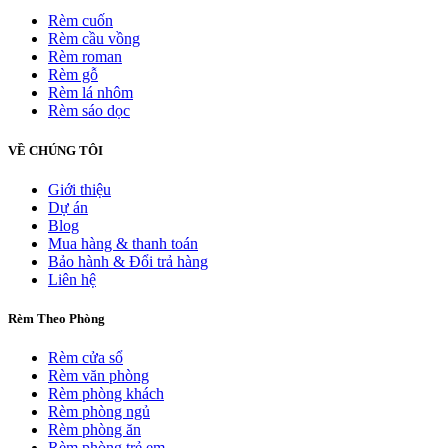
Rèm cuốn
Rèm cầu vồng
Rèm roman
Rèm gỗ
Rèm lá nhôm
Rèm sáo dọc
VỀ CHÚNG TÔI
Giới thiệu
Dự án
Blog
Mua hàng & thanh toán
Bảo hành & Đổi trả hàng
Liên hệ
Rèm Theo Phòng
Rèm cửa sổ
Rèm văn phòng
Rèm phòng khách
Rèm phòng ngủ
Rèm phòng ăn
Rèm phòng trẻ em