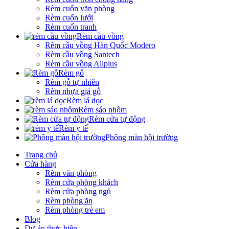
Rèm cuốn văn phòng
Rèm cuốn lưới
Rèm cuốn tranh
Rèm cầu vồng
Rèm cầu vồng Hàn Quốc Modero
Rèm cầu vồng Santech
Rèm cầu vồng Allplus
Rèm gỗ
Rèm gỗ tự nhiên
Rèm nhựa giả gỗ
Rèm lá dọc
Rèm sáo nhôm
Rèm cửa tự động
Rèm y tế
Phông màn hội trường
Trang chủ
Cửa hàng
Rèm văn phòng
Rèm cửa phòng khách
Rèm cửa phòng ngủ
Rèm phòng ăn
Rèm phòng trẻ em
Blog
Dự án thực hiện