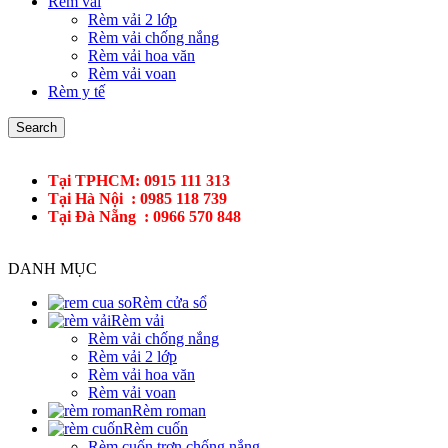
Rèm vải
Rèm vải 2 lớp
Rèm vải chống nắng
Rèm vải hoa văn
Rèm vải voan
Rèm y tế
Search
Tại TPHCM: 0915 111 313
Tại Hà Nội : 0985 118 739
Tại Đà Nẵng : 0966 570 848
DANH MỤC
Rèm cửa sổ
Rèm vải
Rèm vải chống nắng
Rèm vải 2 lớp
Rèm vải hoa văn
Rèm vải voan
Rèm roman
Rèm cuốn
Rèm cuốn trơn chống nắng