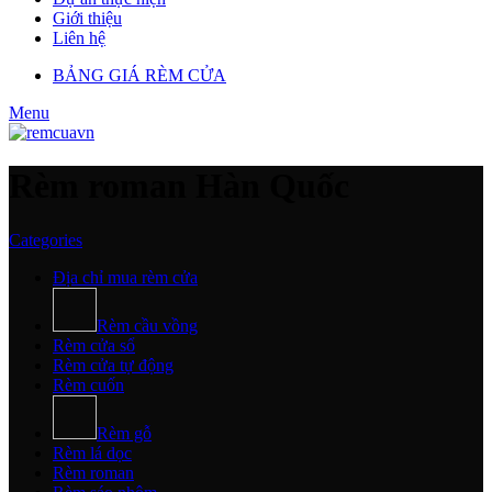
Giới thiệu
Liên hệ
BẢNG GIÁ RÈM CỬA
Menu
Rèm roman Hàn Quốc
Categories
Địa chỉ mua rèm cửa
Rèm cầu vồng
Rèm cửa sổ
Rèm cửa tự động
Rèm cuốn
Rèm gỗ
Rèm lá dọc
Rèm roman