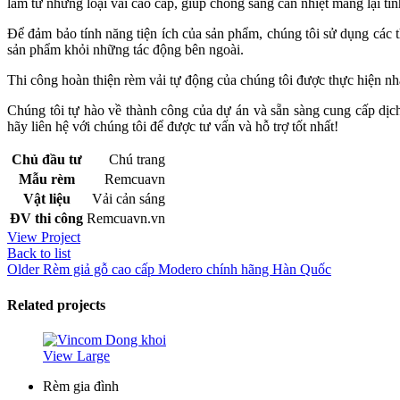
làm từ những loại vải cao cấp, giúp chống sáng cản nhiệt mang lại tí
Để đảm bảo tính năng tiện ích của sản phẩm, chúng tôi sử dụng các t
sản phẩm khỏi những tác động bên ngoài.
Thi công hoàn thiện rèm vải tự động của chúng tôi được thực hiện nh
Chúng tôi tự hào về thành công của dự án và sẵn sàng cung cấp dịch
hãy liên hệ với chúng tôi để được tư vấn và hỗ trợ tốt nhất!
Chủ đầu tư
Chú trang
Mẫu rèm
Remcuavn
Vật liệu
Vải cản sáng
ĐV thi công
Remcuavn.vn
View Project
Back to list
Older
Rèm giả gỗ cao cấp Modero chính hãng Hàn Quốc
Related projects
View Large
Rèm gia đình