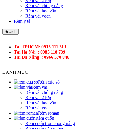
Rèm vải 2 lớp
Rèm vải chống nắng
Rèm vải hoa văn
Rèm vải voan
Rèm y tế
Search
Tại TPHCM: 0915 111 313
Tại Hà Nội : 0985 118 739
Tại Đà Nẵng : 0966 570 848
DANH MỤC
Rèm cửa sổ
Rèm vải
Rèm vải chống nắng
Rèm vải 2 lớp
Rèm vải hoa văn
Rèm vải voan
Rèm roman
Rèm cuốn
Rèm cuốn trơn chống nắng
Rèm cuốn văn phòng