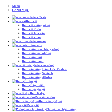
Menu
DANH MỤC
Rèm cửa sổ
Rèm vải
Rèm vải chống nắng
Rèm vải 2 lớp
Rèm vải hoa văn
Rèm vải voan
Rèm roman
Rèm cuốn
Rèm cuốn trơn chống nắng
Rèm cuốn văn phòng
Rèm cuốn lưới
Rèm cuốn tranh
Rèm cầu vồng
Rèm cầu vồng Hàn Quốc Modero
Rèm cầu vồng Santech
Rèm cầu vồng Allplus
Rèm gỗ
Rèm gỗ tự nhiên
Rèm nhựa giả gỗ
Rèm lá dọc
Rèm sáo nhôm
Rèm cửa tự động
Rèm y tế
Phông màn hội trường