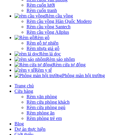
Rèm cuốn lưới
Rèm cuốn tranh
Rèm cầu vồng
Rèm cầu vồng Hàn Quốc Modero
Rèm cầu vồng Santech
Rèm cầu vồng Allplus
Rèm gỗ
Rèm gỗ tự nhiên
Rèm nhựa giả gỗ
Rèm lá dọc
Rèm sáo nhôm
Rèm cửa tự động
Rèm y tế
Phông màn hội trường
Trang chủ
Cửa hàng
Rèm văn phòng
Rèm cửa phòng khách
Rèm cửa phòng ngủ
Rèm phòng ăn
Rèm phòng trẻ em
Blog
Dự án thực hiện
Giới thiệu