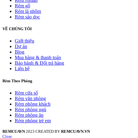
Rèm roman
Rèm gỗ
Rèm lá nhôm
Rèm sáo dọc
VỀ CHÚNG TÔI
Giới thiệu
Dự án
Blog
Mua hàng & thanh toán
Bảo hành & Đổi trả hàng
Liên hệ
Rèm Theo Phòng
Rèm cửa sổ
Rèm văn phòng
Rèm phòng khách
Rèm phòng ngủ
Rèm phòng ăn
Rèm phòng trẻ em
REMCUAVN
2023 CREATED BY
REMCUAVN.VN
Close