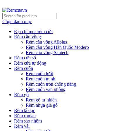
REMCUAVN MANG MẪU TƯ VẤN TẬN NƠI VÀ LẮP ĐẶT 
Chọn danh mục
Địa chỉ mua rèm cửa
Rèm cầu vồng
Rèm cầu vồng Allplus
Rèm cầu vồng Hàn Quốc Modero
Rèm cầu vồng Santech
Rèm cửa sổ
Rèm cửa tự động
Rèm cuốn
Rèm cuốn lưới
Rèm cuốn tranh
Rèm cuốn trơn chống nắng
Rèm cuốn văn phòng
Rèm gỗ
Rèm gỗ tự nhiên
Rèm nhựa giả gỗ
Rèm lá dọc
Rèm roman
Rèm sáo nhôm
Rèm vải